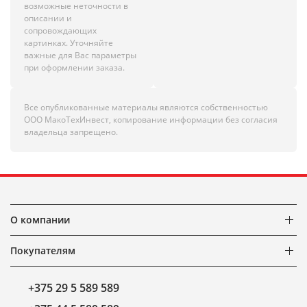
возможные неточности в
описании и
сопровождающих
картинках. Уточняйте
важные для Вас параметры
при оформлении заказа.
Все опубликованные материалы являются собственностью
ООО МакоТехИнвест, копирование информации без согласия
владельца запрещено.
О компании
Покупателям
+375 29 5 589 589