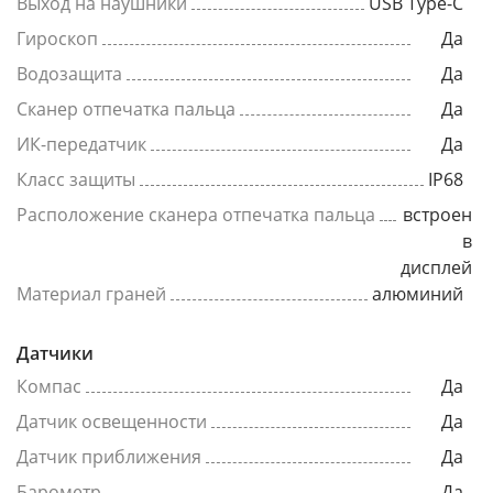
Выход на наушники
USB Type-C
Гироскоп
Да
Водозащита
Да
Сканер отпечатка пальца
Да
ИК-передатчик
Да
Класс защиты
IP68
Расположение сканера отпечатка пальца
встроен
в
дисплей
Материал граней
алюминий
Датчики
Компас
Да
Датчик освещенности
Да
Датчик приближения
Да
Барометр
Да