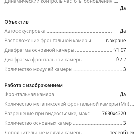
Динамический контроль частоты обновления
Да
Объектив
Автофокусировка
Да
Расположение фронтальной камеры
в экране
Диафрагма основной камеры
f/1.67
Диафрагма фронтальной камеры
f/2.2
Количество модулей камеры
3
Работа с изображением
Фронтальная камера
Да
Количество мегапикселей фронтальной камеры (Мп)
Разрешение при видеосъемке, макс
7680x4320
Количество основных камер
3
Дополнительные модули камеры
телеобъек