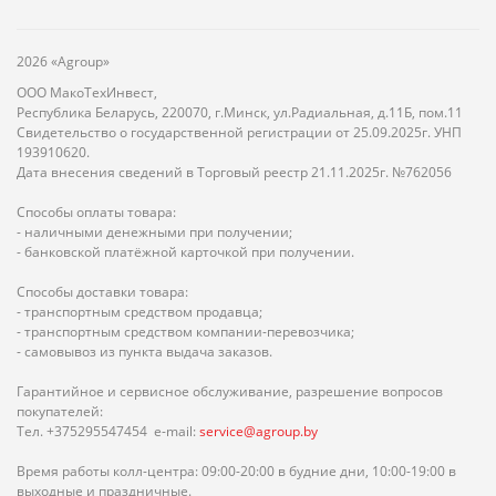
2026 «Agroup»
ООО МакоТехИнвест,
Республика Беларусь, 220070, г.Минск, ул.Радиальная, д.11Б, пом.11
Свидетельство о государственной регистрации от 25.09.2025г. УНП
193910620.
Дата внесения сведений в Торговый реестр 21.11.2025г. №762056
Способы оплаты товара:
- наличными денежными при получении;
- банковской платёжной карточкой при получении.
Способы доставки товара:
- транспортным средством продавца;
- транспортным средством компании-перевозчика;
- самовывоз из пункта выдача заказов.
Гарантийное и сервисное обслуживание, разрешение вопросов
покупателей:
Тел. +375295547454 e-mail:
service@agroup.by
Время работы колл-центра: 09:00-20:00 в будние дни, 10:00-19:00 в
выходные и праздничные.