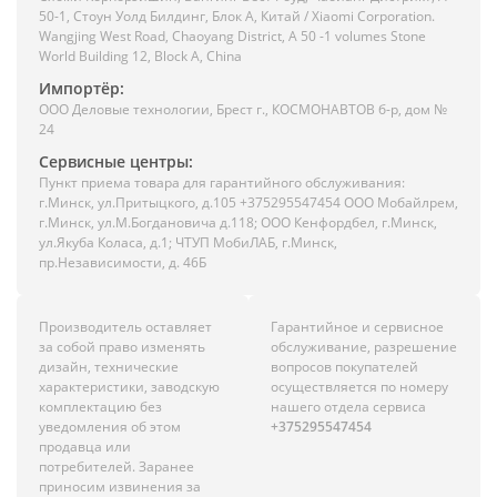
50-1, Стоун Уолд Билдинг, Блок А, Китай / Xiaomi Corporation.
Wangjing West Road, Chaoyang District, A 50 -1 volumes Stone
World Building 12, Block A, China
Импортёр:
ООО Деловые технологии, Брест г., КОСМОНАВТОВ б-р, дом №
24
Сервисные центры:
Пункт приема товара для гарантийного обслуживания:
г.Минск, ул.Притыцкого, д.105 +375295547454 ООО Мобайлрем,
г.Минск, ул.М.Богдановича д.118; ООО Кенфордбел, г.Минск,
ул.Якуба Коласа, д.1; ЧТУП МобиЛАБ, г.Минск,
пр.Независимости, д. 46Б
Производитель оставляет
Гарантийное и сервисное
за собой право изменять
обслуживание, разрешение
дизайн, технические
вопросов покупателей
характеристики, заводскую
осуществляется по номеру
комплектацию без
нашего отдела сервиса
уведомления об этом
+375295547454
продавца или
потребителей. Заранее
приносим извинения за