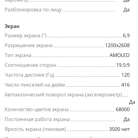
Разблокировка по лицу
Да
Экран
Размер экрана (")
6.9
Разрешение экрана
1200x2608
Тип экрана
AMOLED
Соотношение сторон
19.5:9
Частота дисплея (Гц)
120
Число пикселей на дюйм
416
Автоматический поворот экрана (акселерометр)
Да
Количество цветов экрана
68000
Постоянная работа экрана
Да
Яркость экрана (пиковая)
3500 нит