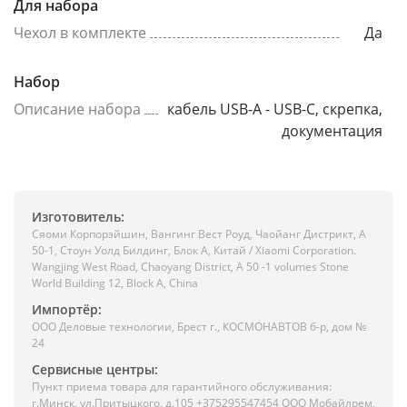
Для набора
Чехол в комплекте
Да
Набор
Описание набора
кабель USB-A - USB-C, скрепка,
документация
Изготовитель:
Сяоми Корпорэйшин, Вангинг Вест Роуд, Чаойанг Дистрикт, А
50-1, Стоун Уолд Билдинг, Блок А, Китай / Xiaomi Corporation.
Wangjing West Road, Chaoyang District, A 50 -1 volumes Stone
World Building 12, Block A, China
Импортёр:
ООО Деловые технологии, Брест г., КОСМОНАВТОВ б-р, дом №
24
Сервисные центры:
Пункт приема товара для гарантийного обслуживания:
г.Минск, ул.Притыцкого, д.105 +375295547454 ООО Мобайлрем,