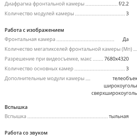
Диафрагма фронтальной камеры
f/2.2
Количество модулей камеры
3
Работа с изображением
Фронтальная камера
Да
Количество мегапикселей фронтальной камеры (Мп)
Разрешение при видеосъемке, макс
7680x4320
Количество основных камер
3
Дополнительные модули камеры
телеобъек
широкоуголь
сверхширокоугол
Вспышка
Вспышка
тыльная
Работа со звуком