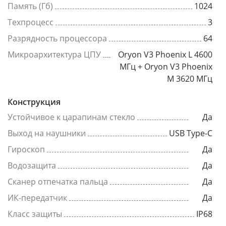
Память (Гб)
1024
Техпроцесс
3
Разрядность процессора
64
Микроархитектура ЦПУ
Oryon V3 Phoenix L 4600
МГц + Oryon V3 Phoenix
M 3620 МГц
Конструкция
Устойчивое к царапинам стекло
Да
Выход на наушники
USB Type-C
Гироскоп
Да
Водозащита
Да
Сканер отпечатка пальца
Да
ИК-передатчик
Да
Класс защиты
IP68