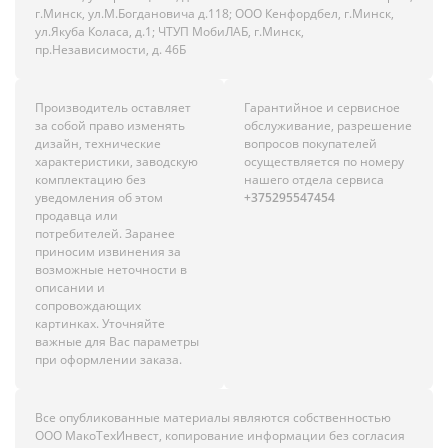
г.Минск, ул.М.Богдановича д.118; ООО Кенфордбел, г.Минск,
ул.Якуба Коласа, д.1; ЧТУП МобиЛАБ, г.Минск,
пр.Независимости, д. 46Б
Производитель оставляет
Гарантийное и сервисное
за собой право изменять
обслуживание, разрешение
дизайн, технические
вопросов покупателей
характеристики, заводскую
осуществляется по номеру
комплектацию без
нашего отдела сервиса
уведомления об этом
+375295547454
продавца или
потребителей. Заранее
приносим извинения за
возможные неточности в
описании и
сопровождающих
картинках. Уточняйте
важные для Вас параметры
при оформлении заказа.
Все опубликованные материалы являются собственностью
ООО МакоТехИнвест, копирование информации без согласия