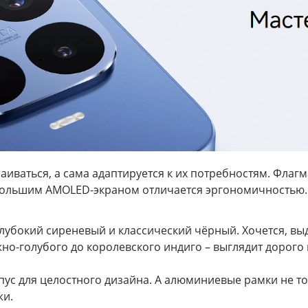
аиваться, а сама адаптируется к их потребностям. Флагм
 с большим AMOLED-экраном отличается эргономичностью.
 глубокий сиреневый и классический чёрный. Хочется, в
но-голубого до королевского индиго – выглядит дорого
рпус для целостного дизайна. А алюминиевые рамки не т
жи.