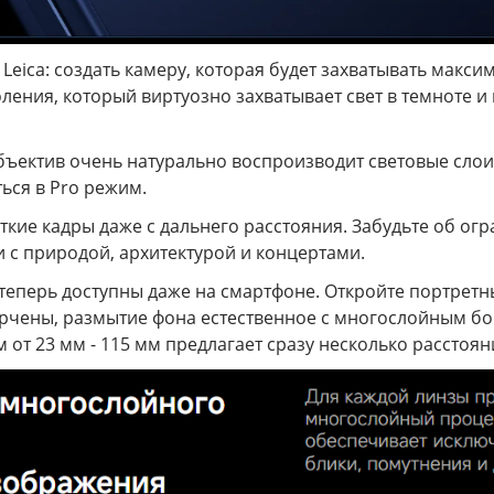
и Leica: создать камеру, которая будет захватывать ма
ления, который виртуозно захватывает свет в темноте и 
ъектив очень натурально воспроизводит световые слои 
ься в Pro режим.
ёткие кадры даже с дальнего расстояния. Забудьте об огр
и с природой, архитектурой и концертами.
t теперь доступны даже на смартфоне. Откройте портрет
рчены, размытие фона естественное с многослойным бок
 от 23 мм - 115 мм предлагает сразу несколько расстояни