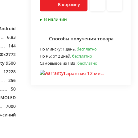
В корзину
В наличии
Android
6.83
Способы получения товара
144
По Минску:
1 день,
бесплатно
80x2772
По РБ:
от 2 дней,
бесплатно
ty 9500
Самовывоз из ПВЗ:
бесплатно
12228
Гарантия 12 мес.
256
50
AMOLED
7000
о-синий