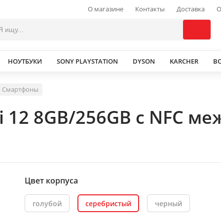
О магазине
Контакты
Доставка
О
НОУТБУКИ
SONY PLAYSTATION
DYSON
KARCHER
В
Смартфоны
i 12 8GB/256GB с NFC ме
Цвет корпуса
голубой
серебристый
черный