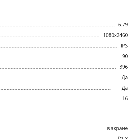
6.79
1080x2460
IPS
90
396
Да
Да
16
в экране
f/1.8