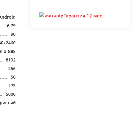
Гарантия 12 мес.
Android
6.79
90
80x2460
lio G88
8192
256
50
IPS
5000
бристый