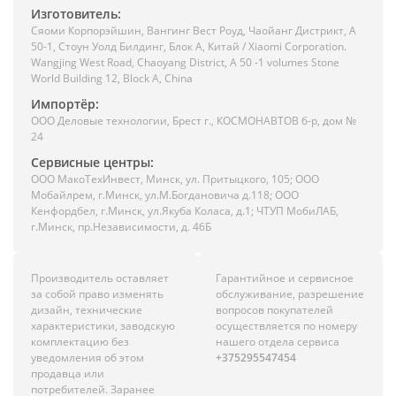
Изготовитель:
Сяоми Корпорэйшин, Вангинг Вест Роуд, Чаойанг Дистрикт, А
50-1, Стоун Уолд Билдинг, Блок А, Китай / Xiaomi Corporation.
Wangjing West Road, Chaoyang District, A 50 -1 volumes Stone
World Building 12, Block A, China
Импортёр:
ООО Деловые технологии, Брест г., КОСМОНАВТОВ б-р, дом №
24
Сервисные центры:
ООО МакоТехИнвест, Минск, ул. Притыцкого, 105; ООО
Мобайлрем, г.Минск, ул.М.Богдановича д.118; ООО
Кенфордбел, г.Минск, ул.Якуба Коласа, д.1; ЧТУП МобиЛАБ,
г.Минск, пр.Независимости, д. 46Б
Производитель оставляет
Гарантийное и сервисное
за собой право изменять
обслуживание, разрешение
дизайн, технические
вопросов покупателей
характеристики, заводскую
осуществляется по номеру
комплектацию без
нашего отдела сервиса
уведомления об этом
+375295547454
продавца или
потребителей. Заранее