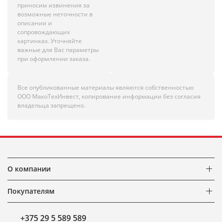
приносим извинения за
возможные неточности в
описании и
сопровождающих
картинках. Уточняйте
важные для Вас параметры
при оформлении заказа.
Все опубликованные материалы являются собственностью
ООО МакоТехИнвест, копирование информации без согласия
владельца запрещено.
О компании
Покупателям
+375 29 5 589 589