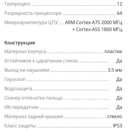
Техпроцесс
12
Разрядность процессора
64
Микроархитектура ЦПУ
ARM Cortex-A75 2000 МГц
+ Cortex-A55 1800 МГц
Конструкция
Материал корпуса
пластик
Устойчивое к царапинам стекло
Да
Выход на наушники
3.5 мм
Гироскоп
Да
Водозащита
Да
Сканер отпечатка пальца
Да
ИК-передатчик
Да
Материал задней крышки
стекло
Класс защиты
IP53