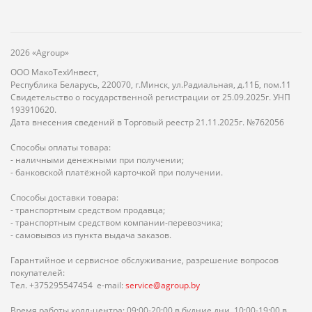
2026 «Agroup»
ООО МакоТехИнвест,
Республика Беларусь, 220070, г.Минск, ул.Радиальная, д.11Б, пом.11
Свидетельство о государственной регистрации от 25.09.2025г. УНП
193910620.
Дата внесения сведений в Торговый реестр 21.11.2025г. №762056
Способы оплаты товара:
- наличными денежными при получении;
- банковской платёжной карточкой при получении.
Способы доставки товара:
- транспортным средством продавца;
- транспортным средством компании-перевозчика;
- самовывоз из пункта выдача заказов.
Гарантийное и сервисное обслуживание, разрешение вопросов
покупателей:
Тел. +375295547454 e-mail:
service@agroup.by
Время работы колл-центра: 09:00-20:00 в будние дни, 10:00-19:00 в