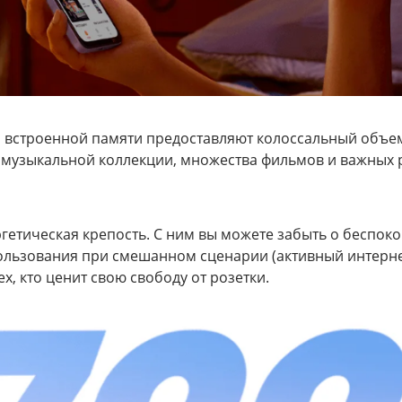
Б встроенной памяти предоставляют колоссальный объем 
узыкальной коллекции, множества фильмов и важных ра
ргетическая крепость. С ним вы можете забыть о беспок
ользования при смешанном сценарии (активный интернет
х, кто ценит свою свободу от розетки.