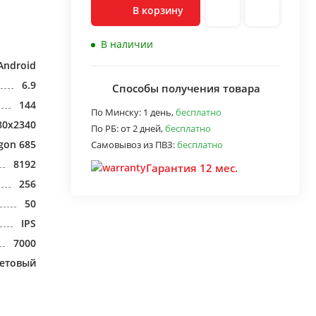
В корзину
В наличии
Android
6.9
Способы получения товара
144
По Минску:
1 день,
бесплатно
80x2340
По РБ:
от 2 дней,
бесплатно
gon 685
Самовывоз из ПВЗ:
бесплатно
8192
Гарантия 12 мес.
256
50
IPS
7000
етовый