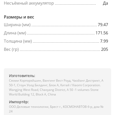
Несъёмный аккумулятор
Да
Размеры и вес
Ширина (мм)
79.47
Длина (мм)
171.56
Толщина (мм)
7.99
Вес (гр)
205
Изготовитель:
Сяоми Корпорэйшин, Вангинг Вест Роуд, Чаойанг Дистрикт, А
50-1, Стоун Уолд Билдинг, Блок А, Китай / Xiaomi Corporation.
Wangjing West Road, Chaoyang District, A 50 -1 volumes Stone
World Building 12, Block A, China
Импортёр:
ООО Деловые технологии, Брест г., КОСМОНАВТОВ б-р, дом №
24