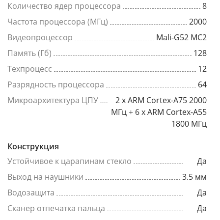
Количество ядер процессора
8
Частота процессора (МГц)
2000
Видеопроцессор
Mali-G52 MC2
Память (Гб)
128
Техпроцесс
12
Разрядность процессора
64
Микроархитектура ЦПУ
2 x ARM Cortex-A75 2000
МГц + 6 x ARM Cortex-A55
1800 МГц
Конструкция
Устойчивое к царапинам стекло
Да
Выход на наушники
3.5 мм
Водозащита
Да
Сканер отпечатка пальца
Да