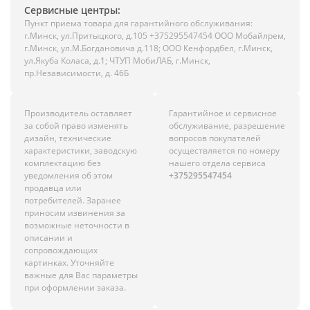
Сервисные центры:
Пункт приема товара для гарантийного обслуживания:
г.Минск, ул.Притыцкого, д.105 +375295547454 ООО Мобайлрем,
г.Минск, ул.М.Богдановича д.118; ООО Кенфордбел, г.Минск,
ул.Якуба Коласа, д.1; ЧТУП МобиЛАБ, г.Минск,
пр.Независимости, д. 46Б
Производитель оставляет
Гарантийное и сервисное
за собой право изменять
обслуживание, разрешение
дизайн, технические
вопросов покупателей
характеристики, заводскую
осуществляется по номеру
комплектацию без
нашего отдела сервиса
уведомления об этом
+375295547454
продавца или
потребителей. Заранее
приносим извинения за
возможные неточности в
описании и
сопровождающих
картинках. Уточняйте
важные для Вас параметры
при оформлении заказа.