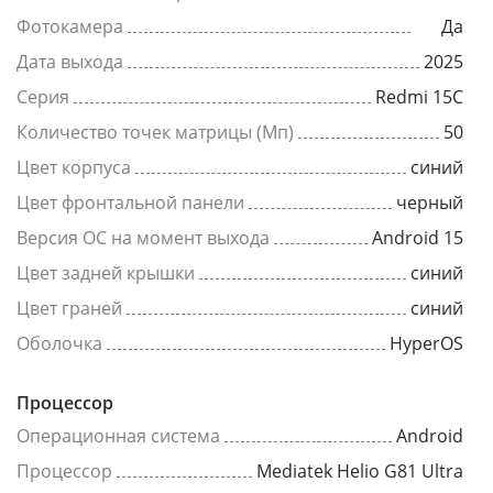
Фотокамера
Да
Дата выхода
2025
Серия
Redmi 15C
Количество точек матрицы (Мп)
50
Цвет корпуса
синий
Цвет фронтальной панели
черный
Версия ОС на момент выхода
Android 15
Цвет задней крышки
синий
Цвет граней
синий
Оболочка
HyperOS
Процессор
Операционная система
Android
Процессор
Mediatek Helio G81 Ultra