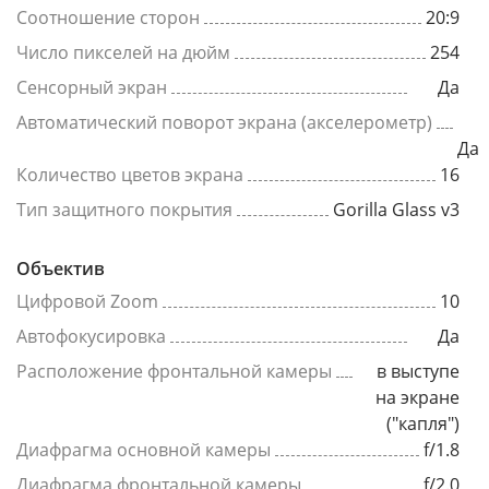
Соотношение сторон
20:9
Число пикселей на дюйм
254
Сенсорный экран
Да
Автоматический поворот экрана (акселерометр)
Да
Количество цветов экрана
16
Тип защитного покрытия
Gorilla Glass v3
Объектив
Цифровой Zoom
10
Автофокусировка
Да
Расположение фронтальной камеры
в выступе
на экране
("капля")
Диафрагма основной камеры
f/1.8
Диафрагма фронтальной камеры
f/2.0