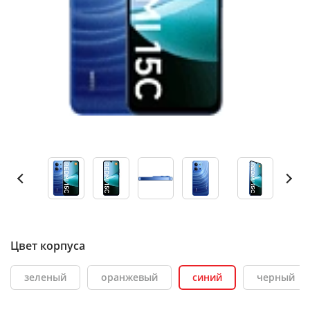
Цвет корпуса
зеленый
оранжевый
синий
черный