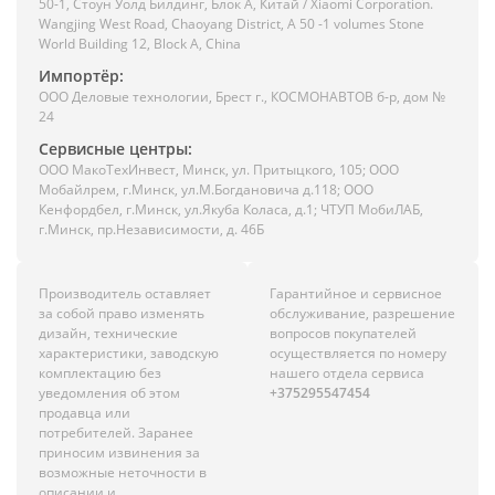
50-1, Стоун Уолд Билдинг, Блок А, Китай / Xiaomi Corporation.
Wangjing West Road, Chaoyang District, A 50 -1 volumes Stone
World Building 12, Block A, China
Импортёр:
ООО Деловые технологии, Брест г., КОСМОНАВТОВ б-р, дом №
24
Сервисные центры:
ООО МакоТехИнвест, Минск, ул. Притыцкого, 105; ООО
Мобайлрем, г.Минск, ул.М.Богдановича д.118; ООО
Кенфордбел, г.Минск, ул.Якуба Коласа, д.1; ЧТУП МобиЛАБ,
г.Минск, пр.Независимости, д. 46Б
Производитель оставляет
Гарантийное и сервисное
за собой право изменять
обслуживание, разрешение
дизайн, технические
вопросов покупателей
характеристики, заводскую
осуществляется по номеру
комплектацию без
нашего отдела сервиса
уведомления об этом
+375295547454
продавца или
потребителей. Заранее
приносим извинения за
возможные неточности в
описании и