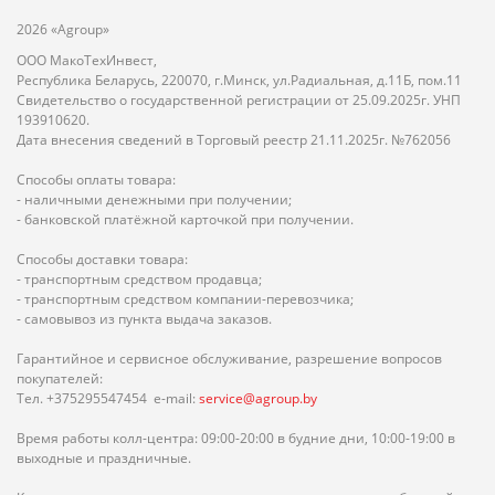
2026 «Agroup»
ООО МакоТехИнвест,
Республика Беларусь, 220070, г.Минск, ул.Радиальная, д.11Б, пом.11
Свидетельство о государственной регистрации от 25.09.2025г. УНП
193910620.
Дата внесения сведений в Торговый реестр 21.11.2025г. №762056
Способы оплаты товара:
- наличными денежными при получении;
- банковской платёжной карточкой при получении.
Способы доставки товара:
- транспортным средством продавца;
- транспортным средством компании-перевозчика;
- самовывоз из пункта выдача заказов.
Гарантийное и сервисное обслуживание, разрешение вопросов
покупателей:
Тел. +375295547454 e-mail:
service@agroup.by
Время работы колл-центра: 09:00-20:00 в будние дни, 10:00-19:00 в
выходные и праздничные.