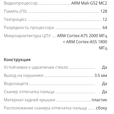
Видеопроцессор
ARM Mali-G52 MC2
Память (Гб)
128
Техпроцесс
12
Разрядность процессора
64
Микроархитектура ЦПУ
ARM Cortex-A75 2000 МГц
+ ARM Cortex-A55 1800
МГц
Конструкция
Устойчивое к царапинам стекло
Да
Выход на наушники
3.5 мм
Водозащита
Да
Сканер отпечатка пальца
Да
Материал задней крышки
пластик
Расположение сканера отпечатка пальца
сбоку