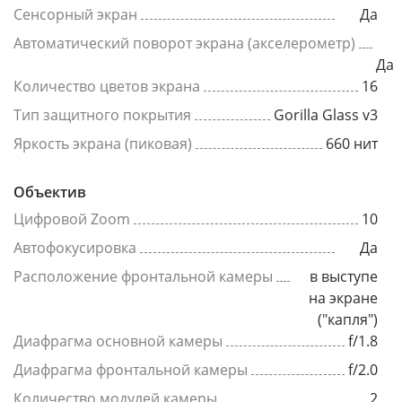
Сенсорный экран
Да
Автоматический поворот экрана (акселерометр)
Да
Количество цветов экрана
16
Тип защитного покрытия
Gorilla Glass v3
Яркость экрана (пиковая)
660 нит
Объектив
Цифровой Zoom
10
Автофокусировка
Да
Расположение фронтальной камеры
в выступе
на экране
("капля")
Диафрагма основной камеры
f/1.8
Диафрагма фронтальной камеры
f/2.0
Количество модулей камеры
2