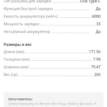
Тип разъема для зарядки
USB Type-C
Функция быстрой зарядки
Да
Емкость аккумулятора (мА/ч)
6000
Мощность зарядки
33
Несъёмный аккумулятор
Да
Размеры и вес
Длина (мм)
171.56
Толщина (мм)
7.99
Ширина (мм)
79.47
Вес (гр)
205
Изготовитель:
Сяоми Корпорэйшин, Вангинг Вест Роуд, Чаойанг Дистрикт, А