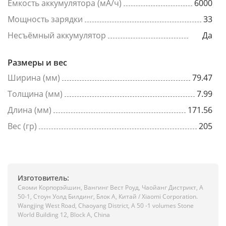
Емкость аккумулятора (мА/ч)
6000
Мощность зарядки
33
Несъёмный аккумулятор
Да
Размеры и вес
Ширина (мм)
79.47
Толщина (мм)
7.99
Длина (мм)
171.56
Вес (гр)
205
Изготовитель:
Сяоми Корпорэйшин, Вангинг Вест Роуд, Чаойанг Дистрикт, А
50-1, Стоун Уолд Билдинг, Блок А, Китай / Xiaomi Corporation.
Wangjing West Road, Chaoyang District, A 50 -1 volumes Stone
World Building 12, Block A, China