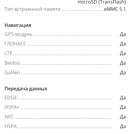
microSD (TransFlash)
Тип встроенной памяти
eMMC 5.1
Навигация
GPS-модуль
Да
ГЛОНАСС
Да
LTE
Да
Beidou
Да
Galileo
Да
Передача данных
EDGE
Да
HSPA+
Да
NFC
Да
HSPA
Да