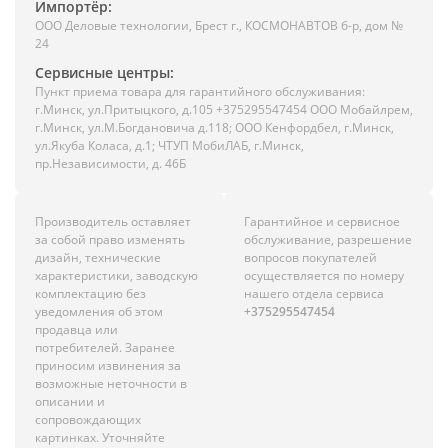
Импортёр:
ООО Деловые технологии, Брест г., КОСМОНАВТОВ б-р, дом №
24
Сервисные центры:
Пункт приема товара для гарантийного обслуживания:
г.Минск, ул.Притыцкого, д.105 +375295547454 ООО Мобайлрем,
г.Минск, ул.М.Богдановича д.118; ООО Кенфордбел, г.Минск,
ул.Якуба Коласа, д.1; ЧТУП МобиЛАБ, г.Минск,
пр.Независимости, д. 46Б
Производитель оставляет
Гарантийное и сервисное
за собой право изменять
обслуживание, разрешение
дизайн, технические
вопросов покупателей
характеристики, заводскую
осуществляется по номеру
комплектацию без
нашего отдела сервиса
уведомления об этом
+375295547454
продавца или
потребителей. Заранее
приносим извинения за
возможные неточности в
описании и
сопровождающих
картинках. Уточняйте