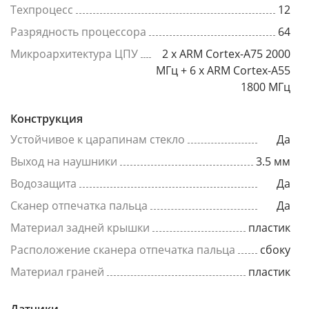
Техпроцесс
12
Разрядность процессора
64
Микроархитектура ЦПУ
2 x ARM Cortex-A75 2000
МГц + 6 x ARM Cortex-A55
1800 МГц
Конструкция
Устойчивое к царапинам стекло
Да
Выход на наушники
3.5 мм
Водозащита
Да
Сканер отпечатка пальца
Да
Материал задней крышки
пластик
Расположение сканера отпечатка пальца
сбоку
Материал граней
пластик
Датчики