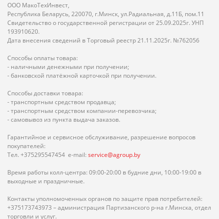
ООО МакоТехИнвест,
Республика Беларусь, 220070, г.Минск, ул.Радиальная, д.11Б, пом.11
Свидетельство о государственной регистрации от 25.09.2025г. УНП
193910620.
Дата внесения сведений в Торговый реестр 21.11.2025г. №762056
Способы оплаты товара:
- наличными денежными при получении;
- банковской платёжной карточкой при получении.
Способы доставки товара:
- транспортным средством продавца;
- транспортным средством компании-перевозчика;
- самовывоз из пункта выдача заказов.
Гарантийное и сервисное обслуживание, разрешение вопросов
покупателей:
Тел. +375295547454 e-mail:
service@agroup.by
Время работы колл-центра: 09:00-20:00 в будние дни, 10:00-19:00 в
выходные и праздничные.
Контакты уполномоченных органов по защите прав потребителей:
+375173743973 – администрация Партизанского р-на г.Минска, отдел
торговли и услуг.