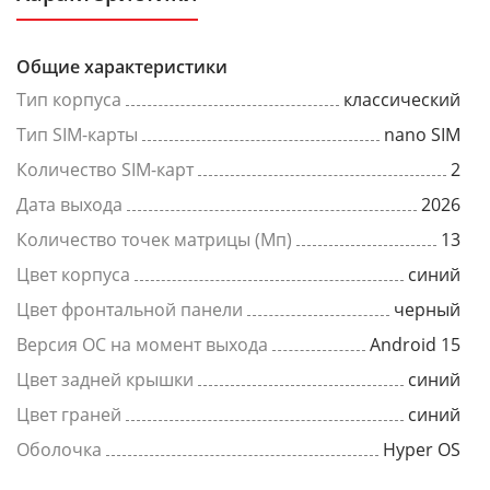
Общие характеристики
Тип корпуса
классический
Тип SIM-карты
nano SIM
Количество SIM-карт
2
Дата выхода
2026
Количество точек матрицы (Мп)
13
Цвет корпуса
синий
Цвет фронтальной панели
черный
Версия ОС на момент выхода
Android 15
Цвет задней крышки
синий
Цвет граней
синий
Оболочка
Hyper OS