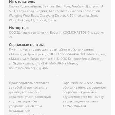
Изготовитель:
Сяоми Корпорэйшин, Вангинг Вест Роуд, Чаойанг Дистрикт, А
50-1, Стоун Уолд Билдинг, Блок А, Китай / Xiaomi Corporation.
Wangjing West Road, Chaoyang District, A 50 -1 volumes Stone
World Building 12, Block A, China
Импортёр:
ООО Деловые технологии, Брест г., КОСМОНАВТОВ б-р, дом №
24
Сервисные центры:
Пункт приема товара для гарантийного обслуживания:
г.Минск, ул.Притыцкого, д.105 +375295547454 ООО Мобайлрем,
г.Минск, ул.М.Богдановича д.118; ООО Кенфордбел, г.Минск,
ул.Якуба Коласа, д.1; ЧТУП МобиЛАБ, г.Минск,
пр.Независимости, д. 46Б
Производитель оставляет
Гарантийное и сервисное
за собой право изменять
обслуживание, разрешение
дизайн, технические
вопросов покупателей
характеристики, заводскую
осуществляется по номеру
комплектацию без
нашего отдела сервиса
уведомления об этом
+375295547454
продавца или