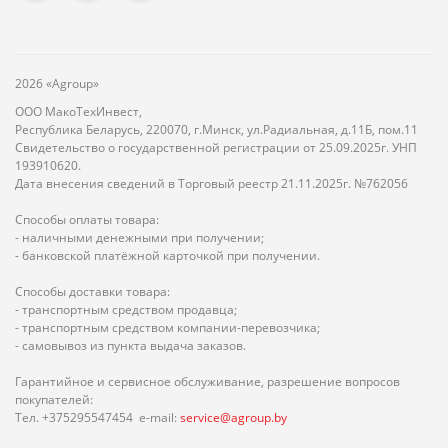
2026 «Agroup»
ООО МакоТехИнвест,
Республика Беларусь, 220070, г.Минск, ул.Радиальная, д.11Б, пом.11
Свидетельство о государственной регистрации от 25.09.2025г. УНП
193910620.
Дата внесения сведений в Торговый реестр 21.11.2025г. №762056
Способы оплаты товара:
- наличными денежными при получении;
- банковской платёжной карточкой при получении.
Способы доставки товара:
- транспортным средством продавца;
- транспортным средством компании-перевозчика;
- самовывоз из пункта выдача заказов.
Гарантийное и сервисное обслуживание, разрешение вопросов
покупателей:
Тел. +375295547454 e-mail:
service@agroup.by