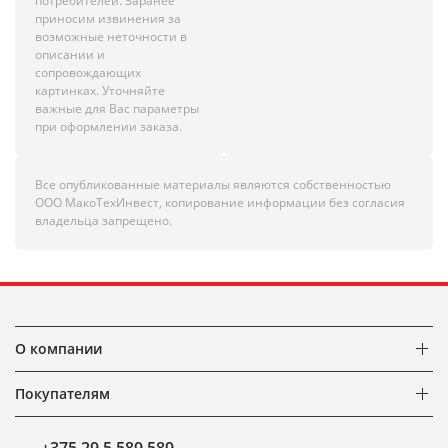
потребителей. Заранее
приносим извинения за
возможные неточности в
описании и
сопровождающих
картинках. Уточняйте
важные для Вас параметры
при оформлении заказа.
Все опубликованные материалы являются собственностью
ООО МакоТехИнвест, копирование информации без согласия
владельца запрещено.
О компании
Покупателям