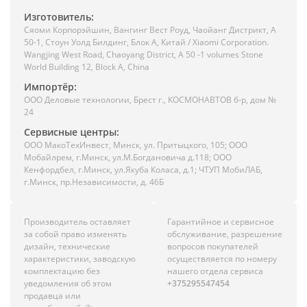
Изготовитель:
Сяоми Корпорэйшин, Вангинг Вест Роуд, Чаойанг Дистрикт, А
50-1, Стоун Уолд Билдинг, Блок А, Китай / Xiaomi Corporation.
Wangjing West Road, Chaoyang District, A 50 -1 volumes Stone
World Building 12, Block A, China
Импортёр:
ООО Деловые технологии, Брест г., КОСМОНАВТОВ б-р, дом №
24
Сервисные центры:
ООО МакоТехИнвест, Минск, ул. Притыцкого, 105; ООО
Мобайлрем, г.Минск, ул.М.Богдановича д.118; ООО
Кенфордбел, г.Минск, ул.Якуба Коласа, д.1; ЧТУП МобиЛАБ,
г.Минск, пр.Независимости, д. 46Б
Производитель оставляет
Гарантийное и сервисное
за собой право изменять
обслуживание, разрешение
дизайн, технические
вопросов покупателей
характеристики, заводскую
осуществляется по номеру
комплектацию без
нашего отдела сервиса
уведомления об этом
+375295547454
продавца или