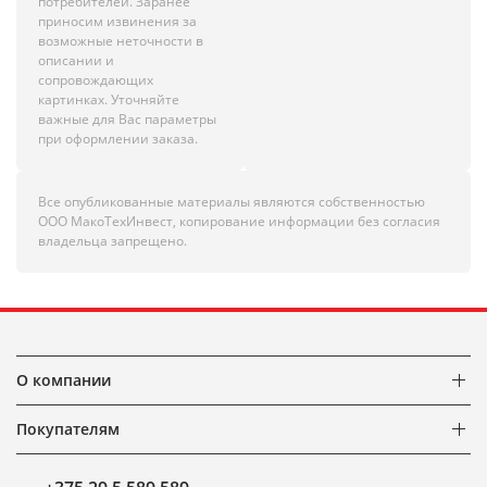
потребителей. Заранее
приносим извинения за
возможные неточности в
описании и
сопровождающих
картинках. Уточняйте
важные для Вас параметры
при оформлении заказа.
Все опубликованные материалы являются собственностью
ООО МакоТехИнвест, копирование информации без согласия
владельца запрещено.
О компании
Покупателям