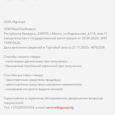
2026 «Agroup»
ООО МакоТехИнвест,
Республика Беларусь, 220070, г.Минск, ул.Радиальная, д.11Б, пом.11
Свидетельство о государственной регистрации от 25.09.2025г. УНП
193910620.
Дата внесения сведений в Торговый реестр 21.11.2025г. №762056
Способы оплаты товара:
- наличными денежными при получении;
- банковской платёжной карточкой при получении.
Способы доставки товара:
- транспортным средством продавца;
- транспортным средством компании-перевозчика;
- самовывоз из пункта выдача заказов.
Гарантийное и сервисное обслуживание, разрешение вопросов
покупателей:
Тел. +375295547454 e-mail:
service@agroup.by