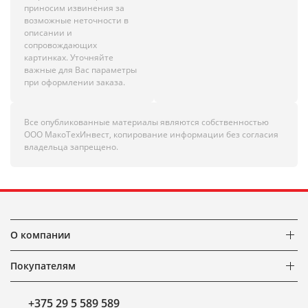
приносим извинения за
возможные неточности в
описании и
сопровождающих
картинках. Уточняйте
важные для Вас параметры
при оформлении заказа.
Все опубликованные материалы являются собственностью
ООО МакоТехИнвест, копирование информации без согласия
владельца запрещено.
О компании
Покупателям
+375 29 5 589 589