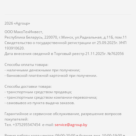
2026 «Agroup»
ООО МакоТехИнвест,
Республика Беларусь, 220070, г.Минск, ул.Радиальная, д.11Б, пом.11
Свидетельство о государственной регистрации от 25.09.2025г. УНП
193910620.
Дата внесения сведений в Торговый реестр 21.11.2025г. №762056
Способы оплаты товара:
- наличными денежными при получении;
- банковской платёжной карточкой при получении.
Способы доставки товара:
- транспортным средством продавца;
- транспортным средством компании-перевозчика;
- самовывоз из пункта выдача заказов.
Гарантийное и сервисное обслуживание, разрешение вопросов
покупателей:
Тел. +375295547454 e-mail:
service@agroup.by
Время работы колл-центра: 09:00-20:00 в будние дни, 10:00-19:00 в