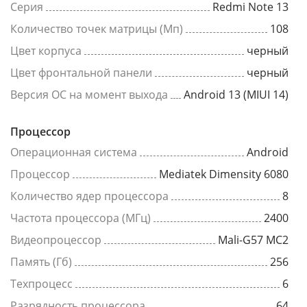
Серия
Redmi Note 13
Количество точек матрицы (Мп)
108
Цвет корпуса
черный
Цвет фронтальной панели
черный
Версия ОС на момент выхода
Android 13 (MIUI 14)
Процессор
Операционная система
Android
Процессор
Mediatek Dimensity 6080
Количество ядер процессора
8
Частота процессора (МГц)
2400
Видеопроцессор
Mali-G57 MC2
Память (Гб)
256
Техпроцесс
6
Разрядность процессора
64