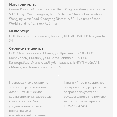
Изготовитель:
Сяоми Корпорэйшин, Вангинг Вест Роуд, Чаойанг Дистрикт, А
50-1, Стоун Уолд Билдинг, Блок А, Китай / Xiaomi Corporation.
Wangjing West Road, Chaoyang District, A 50 -1 volumes Stone
World Building 12, Block A, China
Импортёр:
ООО Деловые технологии, Брест г., КОСМОНАВТОВ б-р, дом №
24
Сервисные центры:
ООО МакоТехИнвест, Минск, ул. Притыцкого, 105; ООО
Мобайлрем, г.Минск, ул.М.Богдановича д.118; ООО
Кенфордбел, г.Минск, ул.Якуба Коласа, д.1; ЧТУП МобиЛАБ,
г.Минск, пр.Независимости, д. 46Б
Производитель оставляет
Гарантийное и сервисное
за собой право изменять
обслуживание, разрешение
дизайн, технические
вопросов покупателей
характеристики, заводскую
осуществляется по номеру
комплектацию без
нашего отдела сервиса
уведомления об этом
+375295547454
продавца или
потребителей. Заранее