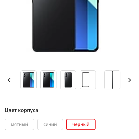
Цвет корпуса
мятный
синий
черный