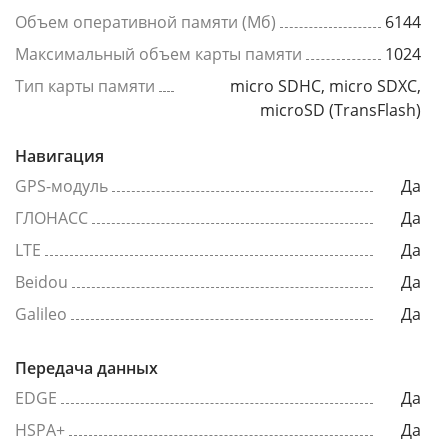
Объем оперативной памяти (Мб)
6144
Максимальный объем карты памяти
1024
Тип карты памяти
micro SDHC, micro SDXC,
microSD (TransFlash)
Навигация
GPS-модуль
Да
ГЛОНАСС
Да
LTE
Да
Beidou
Да
Galileo
Да
Передача данных
EDGE
Да
HSPA+
Да