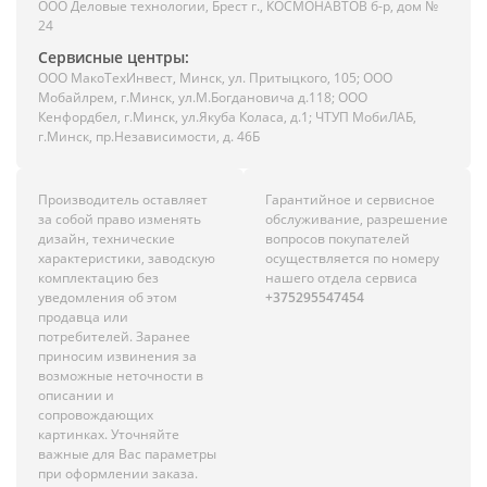
ООО Деловые технологии, Брест г., КОСМОНАВТОВ б-р, дом №
24
Сервисные центры:
ООО МакоТехИнвест, Минск, ул. Притыцкого, 105; ООО
Мобайлрем, г.Минск, ул.М.Богдановича д.118; ООО
Кенфордбел, г.Минск, ул.Якуба Коласа, д.1; ЧТУП МобиЛАБ,
г.Минск, пр.Независимости, д. 46Б
Производитель оставляет
Гарантийное и сервисное
за собой право изменять
обслуживание, разрешение
дизайн, технические
вопросов покупателей
характеристики, заводскую
осуществляется по номеру
комплектацию без
нашего отдела сервиса
уведомления об этом
+375295547454
продавца или
потребителей. Заранее
приносим извинения за
возможные неточности в
описании и
сопровождающих
картинках. Уточняйте
важные для Вас параметры
при оформлении заказа.