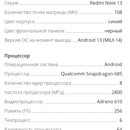
Серия
Redmi Note 13
Количество точек матрицы (Мп)
108
Цвет корпуса
синий
Цвет фронтальной панели
черный
Версия ОС на момент выхода
Android 13 (MIUI 14)
Процессор
Операционная система
Android
Процессор
Qualcomm Snapdragon 685
Количество ядер процессора
8
Частота процессора (МГц)
2800
Видеопроцессор
Adreno 610
Память (Гб)
256
Техпроцесс
6
Разрядность процессора
64