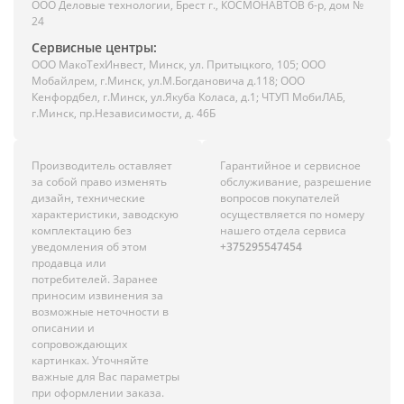
ООО Деловые технологии, Брест г., КОСМОНАВТОВ б-р, дом №
24
Сервисные центры:
ООО МакоТехИнвест, Минск, ул. Притыцкого, 105; ООО
Мобайлрем, г.Минск, ул.М.Богдановича д.118; ООО
Кенфордбел, г.Минск, ул.Якуба Коласа, д.1; ЧТУП МобиЛАБ,
г.Минск, пр.Независимости, д. 46Б
Производитель оставляет
Гарантийное и сервисное
за собой право изменять
обслуживание, разрешение
дизайн, технические
вопросов покупателей
характеристики, заводскую
осуществляется по номеру
комплектацию без
нашего отдела сервиса
уведомления об этом
+375295547454
продавца или
потребителей. Заранее
приносим извинения за
возможные неточности в
описании и
сопровождающих
картинках. Уточняйте
важные для Вас параметры
при оформлении заказа.