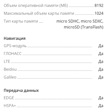
Объем оперативной памяти (Мб)
8192
Максимальный объем карты памяти
1024
Тип карты памяти
micro SDHC, micro SDXC,
microSD (TransFlash)
Навигация
GPS-модуль
Да
ГЛОНАСС
Да
LTE
Да
Beidou
Да
Galileo
Да
Передача данных
EDGE
Да
HSPA+
Да