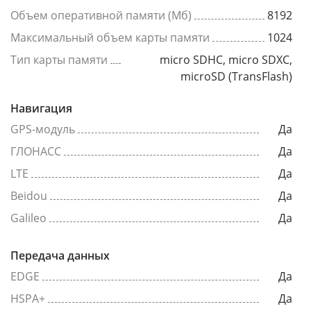
Объем оперативной памяти (Мб)
8192
Максимальный объем карты памяти
1024
Тип карты памяти
micro SDHC, micro SDXC,
microSD (TransFlash)
Навигация
GPS-модуль
Да
ГЛОНАСС
Да
LTE
Да
Beidou
Да
Galileo
Да
Передача данных
EDGE
Да
HSPA+
Да