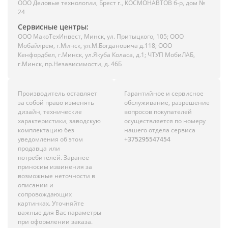
ООО Деловые технологии, Брест г., КОСМОНАВТОВ б-р, дом №
24
Сервисные центры:
ООО МакоТехИнвест, Минск, ул. Притыцкого, 105; ООО
Мобайлрем, г.Минск, ул.М.Богдановича д.118; ООО
Кенфордбел, г.Минск, ул.Якуба Коласа, д.1; ЧТУП МобиЛАБ,
г.Минск, пр.Независимости, д. 46Б
Производитель оставляет
Гарантийное и сервисное
за собой право изменять
обслуживание, разрешение
дизайн, технические
вопросов покупателей
характеристики, заводскую
осуществляется по номеру
комплектацию без
нашего отдела сервиса
уведомления об этом
+375295547454
продавца или
потребителей. Заранее
приносим извинения за
возможные неточности в
описании и
сопровождающих
картинках. Уточняйте
важные для Вас параметры
при оформлении заказа.