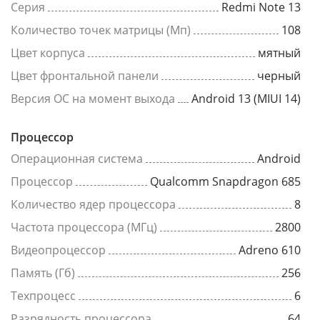
Серия
Redmi Note 13
Количество точек матрицы (Мп)
108
Цвет корпуса
мятный
Цвет фронтальной панели
черный
Версия ОС на момент выхода
Android 13 (MIUI 14)
Процессор
Операционная система
Android
Процессор
Qualcomm Snapdragon 685
Количество ядер процессора
8
Частота процессора (МГц)
2800
Видеопроцессор
Adreno 610
Память (Гб)
256
Техпроцесс
6
Разрядность процессора
64