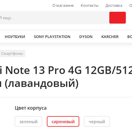
О магазине
Контакты
Доставка
О
НОУТБУКИ
SONY PLAYSTATION
DYSON
KARCHER
В
Смартфоны
 Note 13 Pro 4G 12GB/51
 (лавандовый)
Цвет корпуса
зеленый
сиреневый
черный