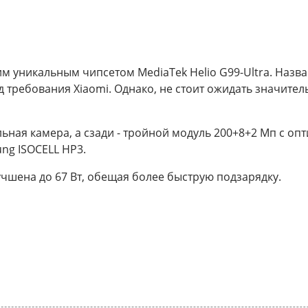
им уникальным чипсетом MediaTek Helio G99-Ultra. Назв
од требования Xiaomi. Однако, не стоит ожидать значит
ьная камера, а сзади - тройной модуль 200+8+2 Мп с оп
ng ISOCELL HP3.
учшена до 67 Вт, обещая более быструю подзарядку.