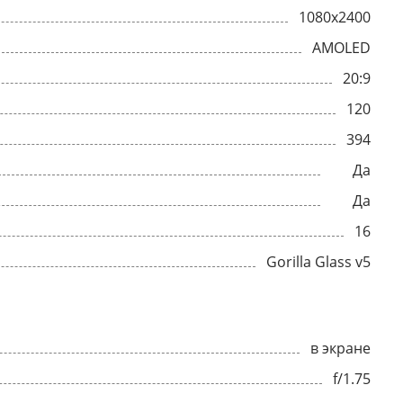
1080x2400
AMOLED
20:9
120
394
Да
Да
16
Gorilla Glass v5
в экране
f/1.75