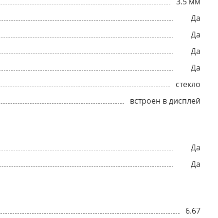
3.5 мм
Да
Да
Да
Да
стекло
встроен в дисплей
Да
Да
6.67