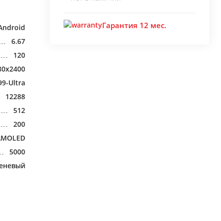
Гарантия 12 мес.
Android
6.67
120
80x2400
99-Ultra
12288
512
200
AMOLED
5000
еневый