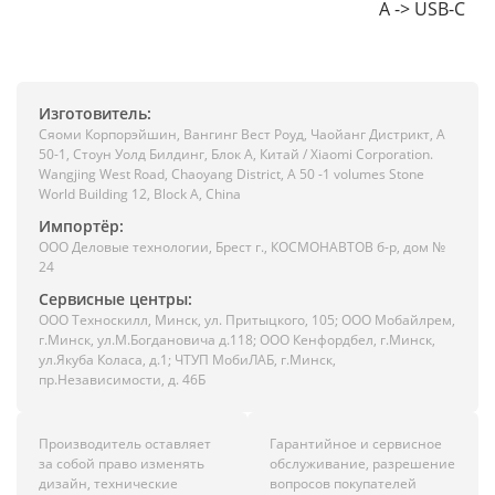
A -> USB-C
Изготовитель:
Сяоми Корпорэйшин, Вангинг Вест Роуд, Чаойанг Дистрикт, А
50-1, Стоун Уолд Билдинг, Блок А, Китай / Xiaomi Corporation.
Wangjing West Road, Chaoyang District, A 50 -1 volumes Stone
World Building 12, Block A, China
Импортёр:
ООО Деловые технологии, Брест г., КОСМОНАВТОВ б-р, дом №
24
Сервисные центры:
ООО Техноскилл, Минск, ул. Притыцкого, 105; ООО Мобайлрем,
г.Минск, ул.М.Богдановича д.118; ООО Кенфордбел, г.Минск,
ул.Якуба Коласа, д.1; ЧТУП МобиЛАБ, г.Минск,
пр.Независимости, д. 46Б
Производитель оставляет
Гарантийное и сервисное
за собой право изменять
обслуживание, разрешение
дизайн, технические
вопросов покупателей