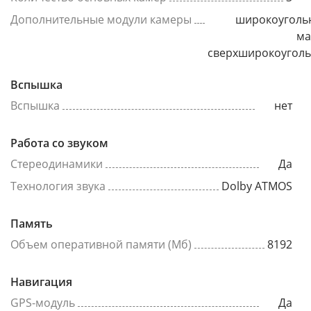
Дополнительные модули камеры
широкоуголь
ма
сверхширокоугол
Вспышка
Вспышка
нет
Работа со звуком
Стереодинамики
Да
Технология звука
Dolby ATMOS
Память
Объем оперативной памяти (Мб)
8192
Навигация
GPS-модуль
Да