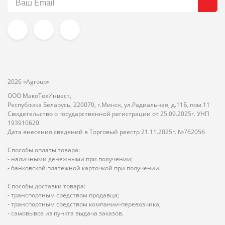
2026 «Agroup»
ООО МакоТехИнвест,
Республика Беларусь, 220070, г.Минск, ул.Радиальная, д.11Б, пом.11
Свидетельство о государственной регистрации от 25.09.2025г. УНП
193910620.
Дата внесения сведений в Торговый реестр 21.11.2025г. №762056
Способы оплаты товара:
- наличными денежными при получении;
- банковской платёжной карточкой при получении.
Способы доставки товара:
- транспортным средством продавца;
- транспортным средством компании-перевозчика;
- самовывоз из пункта выдача заказов.