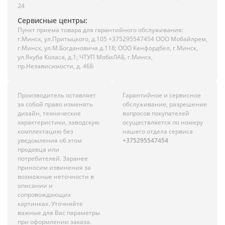
24
Сервисные центры:
Пункт приема товара для гарантийного обслуживания:
г.Минск, ул.Притыцкого, д.105 +375295547454 ООО Мобайлрем,
г.Минск, ул.М.Богдановича д.118; ООО Кенфордбел, г.Минск,
ул.Якуба Коласа, д.1; ЧТУП МобиЛАБ, г.Минск,
пр.Независимости, д. 46Б
Производитель оставляет
Гарантийное и сервисное
за собой право изменять
обслуживание, разрешение
дизайн, технические
вопросов покупателей
характеристики, заводскую
осуществляется по номеру
комплектацию без
нашего отдела сервиса
уведомления об этом
+375295547454
продавца или
потребителей. Заранее
приносим извинения за
возможные неточности в
описании и
сопровождающих
картинках. Уточняйте
важные для Вас параметры
при оформлении заказа.