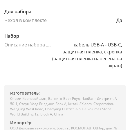
Для набора
Чехол в комплекте
Да
Набор
Описание набора
кабель USB-A - USB-C,
защитная пленка, скрепка
(защитная пленка нанесена на
экран)
Изготовитель:
Сяоми Корпорэйшин, Вангинг Вест Роуд, Чаойанг Дистрикт, А
50-1, Стоун Уолд Билдинг, Блок А, Китай / Xiaomi Corporation.
Wangjing West Road, Chaoyang District, A 50 -1 volumes Stone
World Building 12, Block A, China
Импортёр:
ООО Деловые технологии, Брест г., КОСМОНАВТОВ б-р, дом №