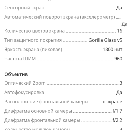
Сенсорный экран
Да
Автоматический поворот экрана (акселерометр)
Да
Количество цветов экрана
16
Тип защитного покрытия
Gorilla Glass v5
Яркость экрана (пиковая)
1800 нит
Частота ШИМ
960
Объектив
Оптический Zoom
3
Автофокусировка
Да
Расположение фронтальной камеры
в экране
Диафрагма основной камеры
f/1.7
Диафрагма фронтальной камеры
f/2.2
Количество модулей камеры
3