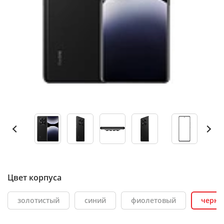
Цвет корпуса
золотистый
синий
фиолетовый
черны