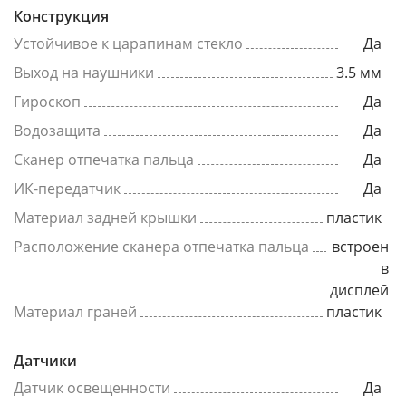
Конструкция
Устойчивое к царапинам стекло
Да
Выход на наушники
3.5 мм
Гироскоп
Да
Водозащита
Да
Сканер отпечатка пальца
Да
ИК-передатчик
Да
Материал задней крышки
пластик
Расположение сканера отпечатка пальца
встроен
в
дисплей
Материал граней
пластик
Датчики
Датчик освещенности
Да