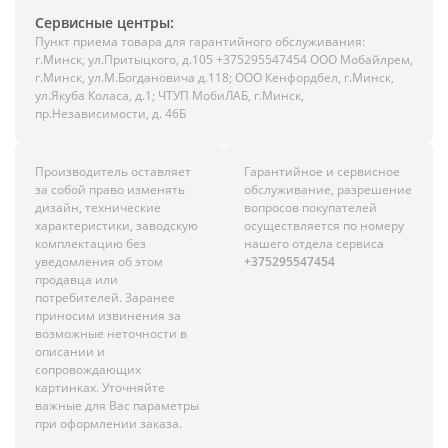
Сервисные центры:
Пункт приема товара для гарантийного обслуживания:
г.Минск, ул.Притыцкого, д.105 +375295547454 ООО Мобайлрем,
г.Минск, ул.М.Богдановича д.118; ООО Кенфордбел, г.Минск,
ул.Якуба Коласа, д.1; ЧТУП МобиЛАБ, г.Минск,
пр.Независимости, д. 46Б
Производитель оставляет
Гарантийное и сервисное
за собой право изменять
обслуживание, разрешение
дизайн, технические
вопросов покупателей
характеристики, заводскую
осуществляется по номеру
комплектацию без
нашего отдела сервиса
уведомления об этом
+375295547454
продавца или
потребителей. Заранее
приносим извинения за
возможные неточности в
описании и
сопровождающих
картинках. Уточняйте
важные для Вас параметры
при оформлении заказа.