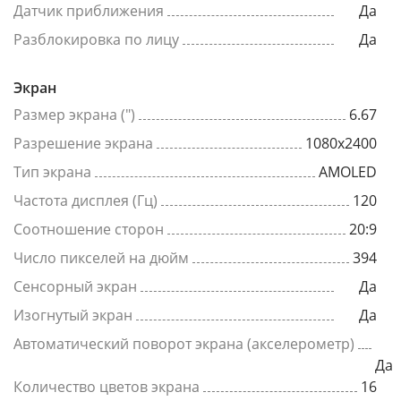
Датчик приближения
Да
Разблокировка по лицу
Да
Экран
Размер экрана (")
6.67
Разрешение экрана
1080x2400
Тип экрана
AMOLED
Частота дисплея (Гц)
120
Соотношение сторон
20:9
Число пикселей на дюйм
394
Сенсорный экран
Да
Изогнутый экран
Да
Автоматический поворот экрана (акселерометр)
Да
Количество цветов экрана
16