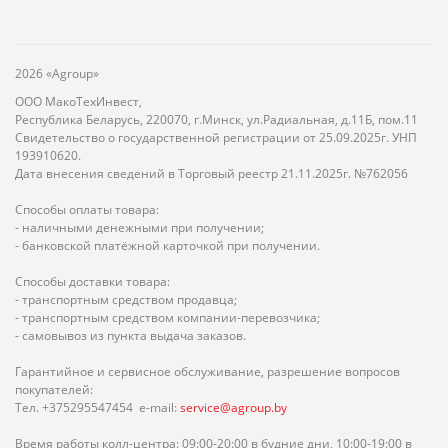
2026 «Agroup»
ООО МакоТехИнвест,
Республика Беларусь, 220070, г.Минск, ул.Радиальная, д.11Б, пом.11
Свидетельство о государственной регистрации от 25.09.2025г. УНП
193910620.
Дата внесения сведений в Торговый реестр 21.11.2025г. №762056
Способы оплаты товара:
- наличными денежными при получении;
- банковской платёжной карточкой при получении.
Способы доставки товара:
- транспортным средством продавца;
- транспортным средством компании-перевозчика;
- самовывоз из пункта выдача заказов.
Гарантийное и сервисное обслуживание, разрешение вопросов
покупателей:
Тел. +375295547454 e-mail:
service@agroup.by
Время работы колл-центра: 09:00-20:00 в будние дни, 10:00-19:00 в