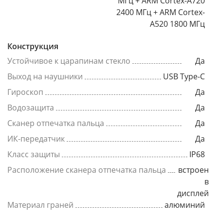
МГц + ARM Cortex-A720
2400 МГц + ARM Cortex-
A520 1800 МГц
Конструкция
Устойчивое к царапинам стекло
Да
Выход на наушники
USB Type-C
Гироскоп
Да
Водозащита
Да
Сканер отпечатка пальца
Да
ИК-передатчик
Да
Класс защиты
IP68
Расположение сканера отпечатка пальца
встроен
в
дисплей
Материал граней
алюминий