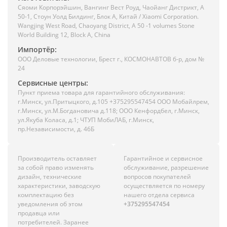
Сяоми Корпорэйшин, Вангинг Вест Роуд, Чаойанг Дистрикт, А
50-1, Стоун Уолд Билдинг, Блок А, Китай / Xiaomi Corporation.
Wangjing West Road, Chaoyang District, A 50 -1 volumes Stone
World Building 12, Block A, China
Импортёр:
ООО Деловые технологии, Брест г., КОСМОНАВТОВ б-р, дом №
24
Сервисные центры:
Пункт приема товара для гарантийного обслуживания:
г.Минск, ул.Притыцкого, д.105 +375295547454 ООО Мобайлрем,
г.Минск, ул.М.Богдановича д.118; ООО Кенфордбел, г.Минск,
ул.Якуба Коласа, д.1; ЧТУП МобиЛАБ, г.Минск,
пр.Независимости, д. 46Б
Производитель оставляет
Гарантийное и сервисное
за собой право изменять
обслуживание, разрешение
дизайн, технические
вопросов покупателей
характеристики, заводскую
осуществляется по номеру
комплектацию без
нашего отдела сервиса
уведомления об этом
+375295547454
продавца или
потребителей. Заранее