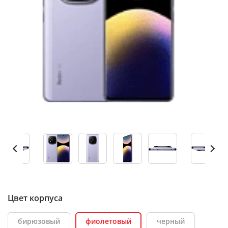
Цвет корпуса
бирюзовый
фиолетовый
черный