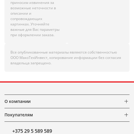
приносим извинения за
возможные неточности в
описании и
сопровождающих
картинках. Уточняйте
важные для Вас параметры
при оформлении заказа.
Все опубликованные материалы являются собственностью
ООО МакоТехИнвест, копирование информации без согласия
владельца запрещено.
О компании
Покупателям
+375 29 5 589 589