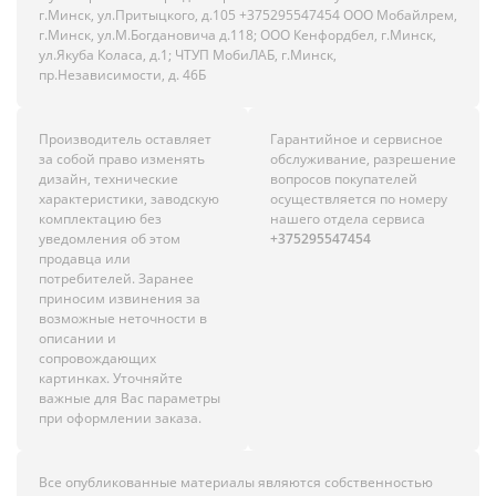
г.Минск, ул.Притыцкого, д.105 +375295547454 ООО Мобайлрем,
г.Минск, ул.М.Богдановича д.118; ООО Кенфордбел, г.Минск,
ул.Якуба Коласа, д.1; ЧТУП МобиЛАБ, г.Минск,
пр.Независимости, д. 46Б
Производитель оставляет
Гарантийное и сервисное
за собой право изменять
обслуживание, разрешение
дизайн, технические
вопросов покупателей
характеристики, заводскую
осуществляется по номеру
комплектацию без
нашего отдела сервиса
уведомления об этом
+375295547454
продавца или
потребителей. Заранее
приносим извинения за
возможные неточности в
описании и
сопровождающих
картинках. Уточняйте
важные для Вас параметры
при оформлении заказа.
Все опубликованные материалы являются собственностью