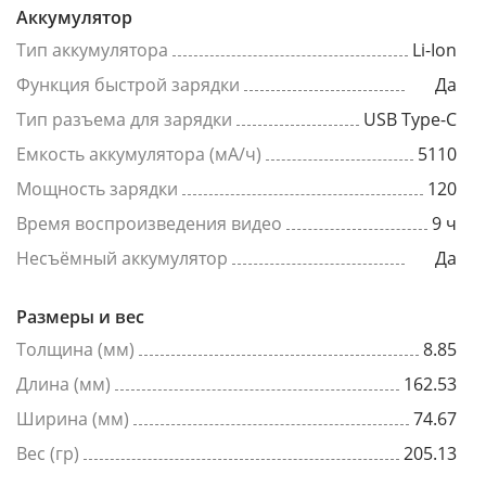
Аккумулятор
Тип аккумулятора
Li-Ion
Функция быстрой зарядки
Да
Тип разъема для зарядки
USB Type-C
Емкость аккумулятора (мА/ч)
5110
Мощность зарядки
120
Время воспроизведения видео
9 ч
Несъёмный аккумулятор
Да
Размеры и вес
Толщина (мм)
8.85
Длина (мм)
162.53
Ширина (мм)
74.67
Вес (гр)
205.13