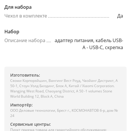
Для набора
Чехол в комплекте
Да
Набор
Описание набора
адаптер питания, кабель USB-
A - USB-C, скрепка
Изготовитель:
Сяоми Корпорэйшин, Вангинг Вест Роуд, Чаойанг Дистрикт, А
50-1, Стоун Уолд Билдинг, Блок А, Китай / Xiaomi Corporation.
Wangjing West Road, Chaoyang District, A 50 -1 volumes Stone
World Building 12, Block A, China
Импортёр:
ООО Деловые технологии, Брест г., КОСМОНАВТОВ б-р, дом №
24
Сервисные центры:
Пункт приема товара для гарантийного обслуживания: