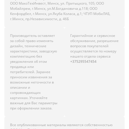
ООО МакоТехИнвест, Минск, ул. Притыцкого, 105; ООО
Мобайлрем, г.Минск, ул.М.Богдановича д.118; ООО
Кенфордбел, г.Минск, ул.Якуба Коласа, д.1; ЧТУП МобиЛАБ,
г.Минск, пр.Независимости, д. 46Б
Производитель оставляет
Гарантийное и сервисное
за собой право изменять
обслуживание, разрешение
дизайн, технические
вопросов покупателей
характеристики, заводскую
осуществляется по номеру
комплектацию без
нашего отдела сервиса
уведомления об этом
+375295547454
продавца или
потребителей. Заранее
приносим извинения за
возможные неточности в
описании и
сопровождающих
картинках. Уточняйте
важные для Вас параметры
при оформлении заказа.
Все опубликованные материалы являются собственностью