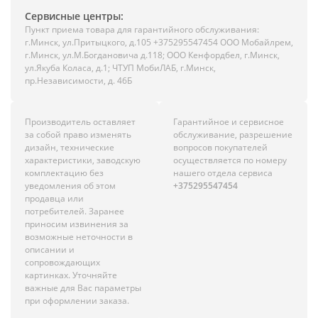
Сервисные центры:
Пункт приема товара для гарантийного обслуживания:
г.Минск, ул.Притыцкого, д.105 +375295547454 ООО Мобайлрем,
г.Минск, ул.М.Богдановича д.118; ООО Кенфордбел, г.Минск,
ул.Якуба Коласа, д.1; ЧТУП МобиЛАБ, г.Минск,
пр.Независимости, д. 46Б
Производитель оставляет
Гарантийное и сервисное
за собой право изменять
обслуживание, разрешение
дизайн, технические
вопросов покупателей
характеристики, заводскую
осуществляется по номеру
комплектацию без
нашего отдела сервиса
уведомления об этом
+375295547454
продавца или
потребителей. Заранее
приносим извинения за
возможные неточности в
описании и
сопровождающих
картинках. Уточняйте
важные для Вас параметры
при оформлении заказа.