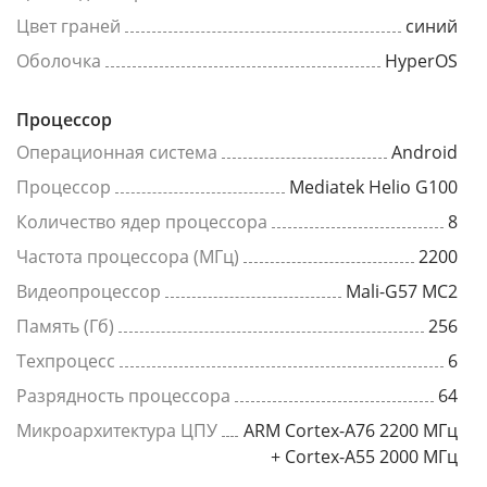
Цвет граней
синий
Оболочка
HyperOS
Процессор
Операционная система
Android
Процессор
Mediatek Helio G100
Количество ядер процессора
8
Частота процессора (МГц)
2200
Видеопроцессор
Mali-G57 MC2
Память (Гб)
256
Техпроцесс
6
Разрядность процессора
64
Микроархитектура ЦПУ
ARM Cortex-A76 2200 МГц
+ Cortex-A55 2000 МГц