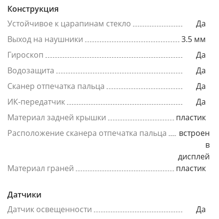
Конструкция
Устойчивое к царапинам стекло
Да
Выход на наушники
3.5 мм
Гироскоп
Да
Водозащита
Да
Сканер отпечатка пальца
Да
ИК-передатчик
Да
Материал задней крышки
пластик
Расположение сканера отпечатка пальца
встроен
в
дисплей
Материал граней
пластик
Датчики
Датчик освещенности
Да