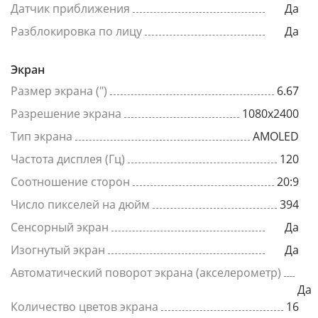
Датчик приближения
Да
Разблокировка по лицу
Да
Экран
Размер экрана (")
6.67
Разрешение экрана
1080x2400
Тип экрана
AMOLED
Частота дисплея (Гц)
120
Соотношение сторон
20:9
Число пикселей на дюйм
394
Сенсорный экран
Да
Изогнутый экран
Да
Автоматический поворот экрана (акселерометр)
Да
Количество цветов экрана
16