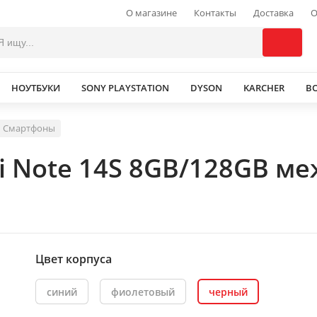
О магазине
Контакты
Доставка
О
НОУТБУКИ
SONY PLAYSTATION
DYSON
KARCHER
В
Смартфоны
i Note 14S 8GB/128GB м
Цвет корпуса
синий
фиолетовый
черный