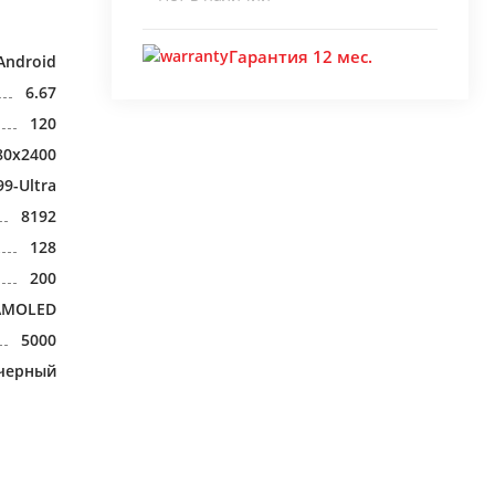
Гарантия 12 мес.
Android
6.67
120
80x2400
99-Ultra
8192
128
200
AMOLED
5000
черный