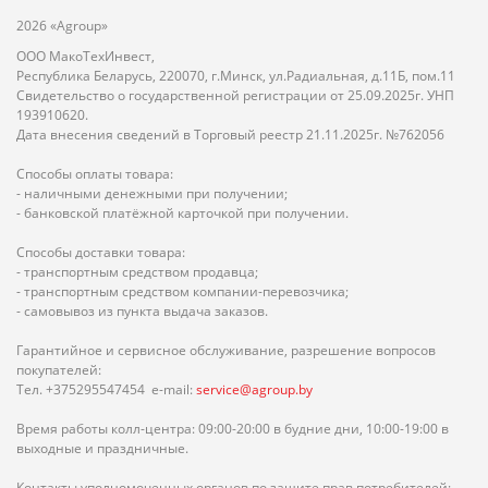
2026 «Agroup»
ООО МакоТехИнвест,
Республика Беларусь, 220070, г.Минск, ул.Радиальная, д.11Б, пом.11
Свидетельство о государственной регистрации от 25.09.2025г. УНП
193910620.
Дата внесения сведений в Торговый реестр 21.11.2025г. №762056
Способы оплаты товара:
- наличными денежными при получении;
- банковской платёжной карточкой при получении.
Способы доставки товара:
- транспортным средством продавца;
- транспортным средством компании-перевозчика;
- самовывоз из пункта выдача заказов.
Гарантийное и сервисное обслуживание, разрешение вопросов
покупателей:
Тел. +375295547454 e-mail:
service@agroup.by
Время работы колл-центра: 09:00-20:00 в будние дни, 10:00-19:00 в
выходные и праздничные.
Контакты уполномоченных органов по защите прав потребителей: