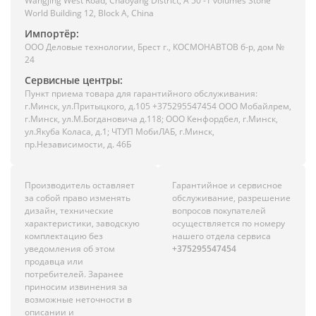
Wangjing West Road, Chaoyang District, A 50 -1 volumes Stone
World Building 12, Block A, China
Импортёр:
ООО Деловые технологии, Брест г., КОСМОНАВТОВ б-р, дом №
24
Сервисные центры:
Пункт приема товара для гарантийного обслуживания:
г.Минск, ул.Притыцкого, д.105 +375295547454 ООО Мобайлрем,
г.Минск, ул.М.Богдановича д.118; ООО Кенфордбел, г.Минск,
ул.Якуба Коласа, д.1; ЧТУП МобиЛАБ, г.Минск,
пр.Независимости, д. 46Б
Производитель оставляет
Гарантийное и сервисное
за собой право изменять
обслуживание, разрешение
дизайн, технические
вопросов покупателей
характеристики, заводскую
осуществляется по номеру
комплектацию без
нашего отдела сервиса
уведомления об этом
+375295547454
продавца или
потребителей. Заранее
приносим извинения за
возможные неточности в
описании и