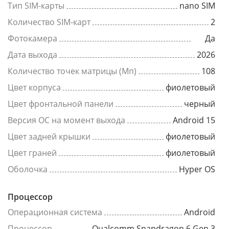
Тип SIM-карты
nano SIM
Количество SIM-карт
2
Фотокамера
Да
Дата выхода
2026
Количество точек матрицы (Мп)
108
Цвет корпуса
фиолетовый
Цвет фронтальной панели
черный
Версия ОС на момент выхода
Android 15
Цвет задней крышки
фиолетовый
Цвет граней
фиолетовый
Оболочка
Hyper OS
Процессор
Операционная система
Android
Процессор
Qualcomm Snapdragon 6 Gen 3