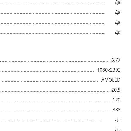
Да
Да
Да
Да
6.77
1080x2392
AMOLED
20:9
120
388
Да
Да