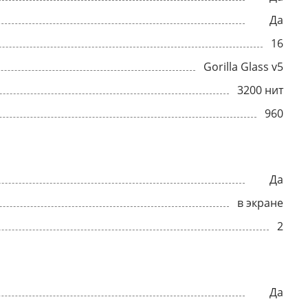
Да
16
Gorilla Glass v5
3200 нит
960
Да
в экране
2
Да