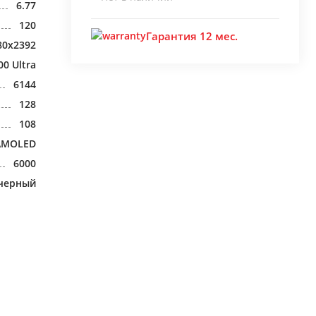
6.77
120
Гарантия 12 мес.
80x2392
00 Ultra
6144
128
108
AMOLED
6000
черный