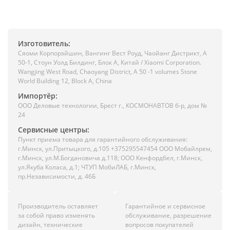
Изготовитель:
Сяоми Корпорэйшин, Вангинг Вест Роуд, Чаойанг Дистрикт, А
50-1, Стоун Уолд Билдинг, Блок А, Китай / Xiaomi Corporation.
Wangjing West Road, Chaoyang District, A 50 -1 volumes Stone
World Building 12, Block A, China
Импортёр:
ООО Деловые технологии, Брест г., КОСМОНАВТОВ б-р, дом №
24
Сервисные центры:
Пункт приема товара для гарантийного обслуживания:
г.Минск, ул.Притыцкого, д.105 +375295547454 ООО Мобайлрем,
г.Минск, ул.М.Богдановича д.118; ООО Кенфордбел, г.Минск,
ул.Якуба Коласа, д.1; ЧТУП МобиЛАБ, г.Минск,
пр.Независимости, д. 46Б
Производитель оставляет
Гарантийное и сервисное
за собой право изменять
обслуживание, разрешение
дизайн, технические
вопросов покупателей