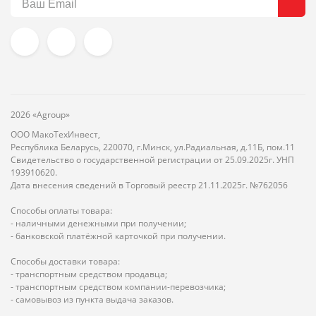
2026 «Agroup»
ООО МакоТехИнвест,
Республика Беларусь, 220070, г.Минск, ул.Радиальная, д.11Б, пом.11
Свидетельство о государственной регистрации от 25.09.2025г. УНП
193910620.
Дата внесения сведений в Торговый реестр 21.11.2025г. №762056
Способы оплаты товара:
- наличными денежными при получении;
- банковской платёжной карточкой при получении.
Способы доставки товара:
- транспортным средством продавца;
- транспортным средством компании-перевозчика;
- самовывоз из пункта выдача заказов.