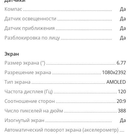
Датчики
Компас
Да
Датчик освещенности
Да
Датчик приближения
Да
Разблокировка по лицу
Да
Экран
Размер экрана (")
6.77
Разрешение экрана
1080x2392
Тип экрана
AMOLED
Частота дисплея (Гц)
120
Соотношение сторон
20:9
Число пикселей на дюйм
388
Изогнутый экран
Да
Автоматический поворот экрана (акселерометр)