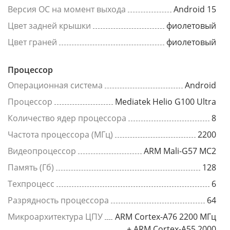
Версия ОС на момент выхода
Android 15
Цвет задней крышки
фиолетовый
Цвет граней
фиолетовый
Процессор
Операционная система
Android
Процессор
Mediatek Helio G100 Ultra
Количество ядер процессора
8
Частота процессора (МГц)
2200
Видеопроцессор
ARM Mali-G57 MC2
Память (Гб)
128
Техпроцесс
6
Разрядность процессора
64
Микроархитектура ЦПУ
ARM Cortex-A76 2200 МГц
+ ARM Cortex-A55 2000