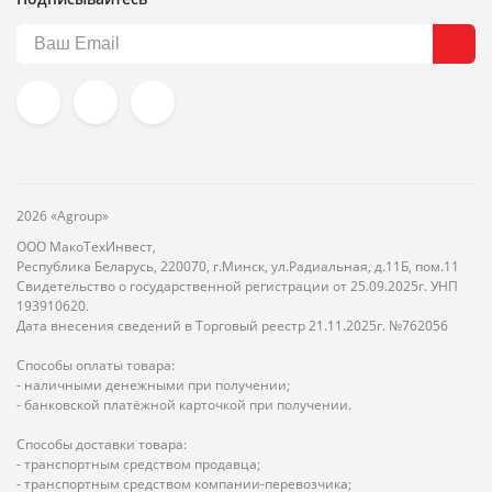
2026 «Agroup»
ООО МакоТехИнвест,
Республика Беларусь, 220070, г.Минск, ул.Радиальная, д.11Б, пом.11
Свидетельство о государственной регистрации от 25.09.2025г. УНП
193910620.
Дата внесения сведений в Торговый реестр 21.11.2025г. №762056
Способы оплаты товара:
- наличными денежными при получении;
- банковской платёжной карточкой при получении.
Способы доставки товара:
- транспортным средством продавца;
- транспортным средством компании-перевозчика;