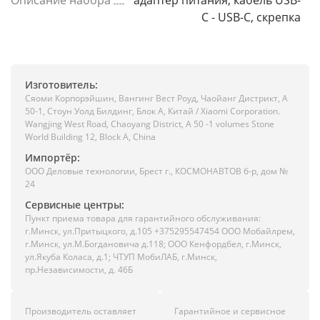
Описание набора
адаптер питания, кабель USB-
C - USB-C, скрепка
Изготовитель:
Сяоми Корпорэйшин, Вангинг Вест Роуд, Чаойанг Дистрикт, А
50-1, Стоун Уолд Билдинг, Блок А, Китай / Xiaomi Corporation.
Wangjing West Road, Chaoyang District, A 50 -1 volumes Stone
World Building 12, Block A, China
Импортёр:
ООО Деловые технологии, Брест г., КОСМОНАВТОВ б-р, дом №
24
Сервисные центры:
Пункт приема товара для гарантийного обслуживания:
г.Минск, ул.Притыцкого, д.105 +375295547454 ООО Мобайлрем,
г.Минск, ул.М.Богдановича д.118; ООО Кенфордбел, г.Минск,
ул.Якуба Коласа, д.1; ЧТУП МобиЛАБ, г.Минск,
пр.Независимости, д. 46Б
Производитель оставляет
Гарантийное и сервисное