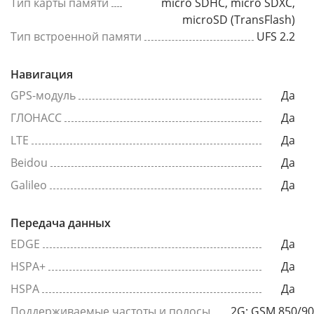
Тип карты памяти
micro SDHC, micro SDXC,
microSD (TransFlash)
Тип встроенной памяти
UFS 2.2
Навигация
GPS-модуль
Да
ГЛОНАСС
Да
LTE
Да
Beidou
Да
Galileo
Да
Передача данных
EDGE
Да
HSPA+
Да
HSPA
Да
Поддерживаемые частоты и полосы
2G: GSM 850/9