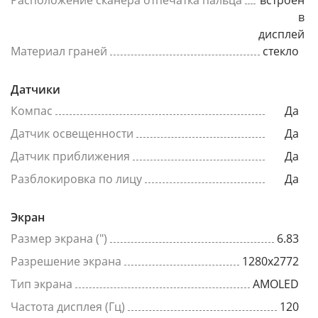
Расположение сканера отпечатка пальца
встроен
в
дисплей
Материал граней
стекло
Датчики
Компас
Да
Датчик освещенности
Да
Датчик приближения
Да
Разблокировка по лицу
Да
Экран
Размер экрана (")
6.83
Разрешение экрана
1280x2772
Тип экрана
AMOLED
Частота дисплея (Гц)
120