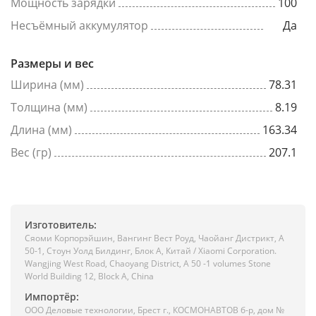
Мощность зарядки
100
Несъёмный аккумулятор
Да
Размеры и вес
Ширина (мм)
78.31
Толщина (мм)
8.19
Длина (мм)
163.34
Вес (гр)
207.1
Изготовитель:
Сяоми Корпорэйшин, Вангинг Вест Роуд, Чаойанг Дистрикт, А
50-1, Стоун Уолд Билдинг, Блок А, Китай / Xiaomi Corporation.
Wangjing West Road, Chaoyang District, A 50 -1 volumes Stone
World Building 12, Block A, China
Импортёр:
ООО Деловые технологии, Брест г., КОСМОНАВТОВ б-р, дом №