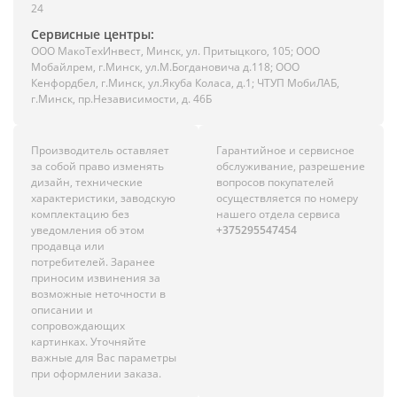
24
Сервисные центры:
ООО МакоТехИнвест, Минск, ул. Притыцкого, 105; ООО
Мобайлрем, г.Минск, ул.М.Богдановича д.118; ООО
Кенфордбел, г.Минск, ул.Якуба Коласа, д.1; ЧТУП МобиЛАБ,
г.Минск, пр.Независимости, д. 46Б
Производитель оставляет
Гарантийное и сервисное
за собой право изменять
обслуживание, разрешение
дизайн, технические
вопросов покупателей
характеристики, заводскую
осуществляется по номеру
комплектацию без
нашего отдела сервиса
уведомления об этом
+375295547454
продавца или
потребителей. Заранее
приносим извинения за
возможные неточности в
описании и
сопровождающих
картинках. Уточняйте
важные для Вас параметры
при оформлении заказа.