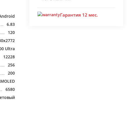
Гарантия 12 мес.
Android
6.83
120
80x2772
00 Ultra
12228
256
200
AMOLED
6580
етовый