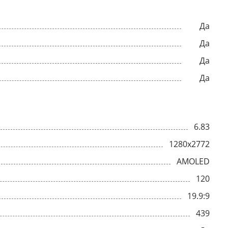
Да
Да
Да
Да
6.83
1280x2772
AMOLED
120
19.9:9
439