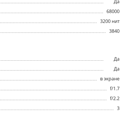
Да
68000
3200 нит
3840
Да
Да
в экране
f/1.7
f/2.2
3