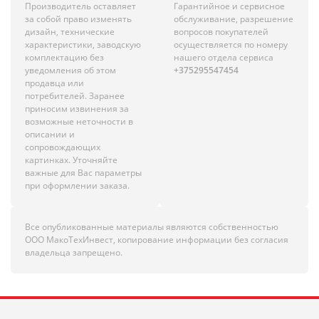
Производитель оставляет
Гарантийное и сервисное
за собой право изменять
обслуживание, разрешение
дизайн, технические
вопросов покупателей
характеристики, заводскую
осуществляется по номеру
комплектацию без
нашего отдела сервиса
уведомления об этом
+375295547454
продавца или
потребителей. Заранее
приносим извинения за
возможные неточности в
описании и
сопровождающих
картинках. Уточняйте
важные для Вас параметры
при оформлении заказа.
Все опубликованные материалы являются собственностью
ООО МакоТехИнвест, копирование информации без согласия
владельца запрещено.