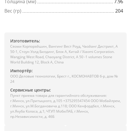
Толщина (мм)
7.96
Вес (гр)
204
Изготовитель:
Сяоми Корпорэйшин, Вангинг Вест Роуд, Чаойанг Дистрикт, А
50-1, Стоун Уолд Билдинг, Блок А, Китай / Xiaomi Corporation.
Wangjing West Road, Chaoyang District, A 50 -1 volumes Stone
World Building 12, Block A, China
Импортёр:
ООО Деловые технологии, Брест г., КОСМОНАВТОВ б-р, дом №
24
Сервисные центры:
Пункт приема товара для гарантийного обслуживания:
г.Минск, ул.Притыцкого, д.105 +375295547454 ООО Мобайлрем,
г.Минск, ул.М.Богдановича д.118; ООО Кенфордбел, г.Минск,
ул.Якуба Коласа, д.1; ЧТУП МобиЛАБ, г.Минск,
пр.Независимости, д. 46Б