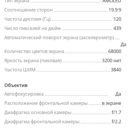
Тип экрана
AMOLED
Соотношение сторон
19.9:9
Частота дисплея (Гц)
120
Число пикселей на дюйм
439
Автоматический поворот экрана (акселерометр)
Да
Количество цветов экрана
68000
Яркость экрана (пиковая)
3200 нит
Частота ШИМ
3840
Объектив
Автофокусировка
Да
Расположение фронтальной камеры
в экране
Диафрагма основной камеры
f/1.7
Диафрагма фронтальной камеры
f/2.2