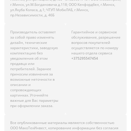
г.Минск, ул.М.Богдановича д.118; ООО Кенфордбел, г.Минск,
ул.Якуба Коласа, д.1; ЧТУП МобиЛАБ, г.Минск,
пр.Независимости, д. 46Б
Производитель оставляет
Гарантийное и сервисное
за собой право изменять
обслуживание, разрешение
дизайн, технические
вопросов покупателей
характеристики, заводскую
осуществляется по номеру
комплектацию без
нашего отдела сервиса
уведомления об этом
+375295547454
продавца или
потребителей. Заранее
приносим извинения за
возможные неточности в
описании и
сопровождающих
картинках. Уточняйте
важные для Вас параметры
при оформлении заказа.
Все опубликованные материалы являются собственностью
ООО МакоТехИнвест, копирование информации без согласия