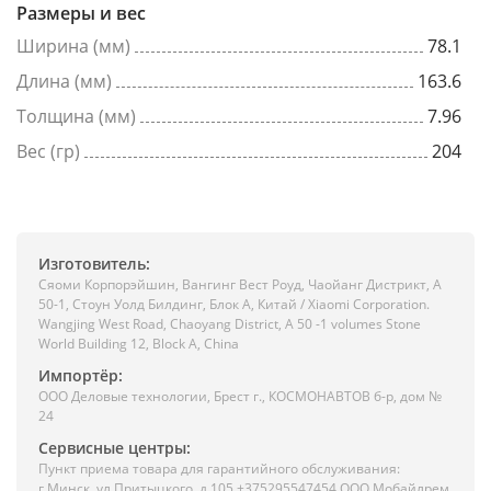
Размеры и вес
Ширина (мм)
78.1
Длина (мм)
163.6
Толщина (мм)
7.96
Вес (гр)
204
Изготовитель:
Сяоми Корпорэйшин, Вангинг Вест Роуд, Чаойанг Дистрикт, А
50-1, Стоун Уолд Билдинг, Блок А, Китай / Xiaomi Corporation.
Wangjing West Road, Chaoyang District, A 50 -1 volumes Stone
World Building 12, Block A, China
Импортёр:
ООО Деловые технологии, Брест г., КОСМОНАВТОВ б-р, дом №
24
Сервисные центры:
Пункт приема товара для гарантийного обслуживания:
г.Минск, ул.Притыцкого, д.105 +375295547454 ООО Мобайлрем,