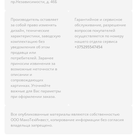
пр.Независимости, д. 46Б
Производитель оставляет
Гарантийное и сервисное
за собой право изменять
обслуживание, разрешение
дизайн, технические
вопросов покупателей
характеристики, заводскую
осуществляется по номеру
комплектацию без
нашего отдела сервиса
уведомления об этом
+375295547454
продавца или
потребителей. Заранее
приносим извинения за
возможные неточности в
описании и
сопровождающих
картинках. Уточняйте
важные для Вас параметры
при оформлении заказа.
Все опубликованные материалы являются собственностью
ООО МакоТехИнвест, копирование информации без согласия
владельца запрещено.