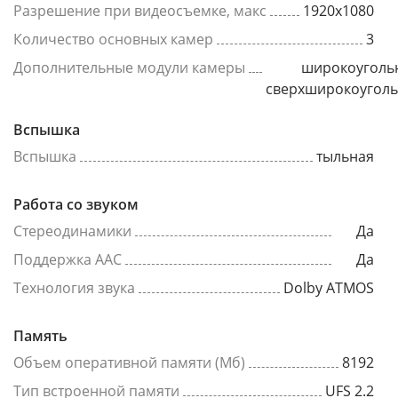
Разрешение при видеосъемке, макс
1920x1080
Количество основных камер
3
Дополнительные модули камеры
широкоуголь
сверхширокоугол
Вспышка
Вспышка
тыльная
Работа со звуком
Стереодинамики
Да
Поддержка AAC
Да
Технология звука
Dolby ATMOS
Память
Объем оперативной памяти (Мб)
8192
Тип встроенной памяти
UFS 2.2