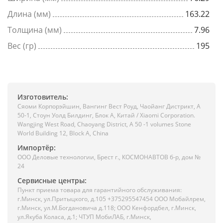
Длина (мм)
163.22
Толщина (мм)
7.96
Вес (гр)
195
Изготовитель:
Сяоми Корпорэйшин, Вангинг Вест Роуд, Чаойанг Дистрикт, А
50-1, Стоун Уолд Билдинг, Блок А, Китай / Xiaomi Corporation.
Wangjing West Road, Chaoyang District, A 50 -1 volumes Stone
World Building 12, Block A, China
Импортёр:
ООО Деловые технологии, Брест г., КОСМОНАВТОВ б-р, дом №
24
Сервисные центры:
Пункт приема товара для гарантийного обслуживания:
г.Минск, ул.Притыцкого, д.105 +375295547454 ООО Мобайлрем,
г.Минск, ул.М.Богдановича д.118; ООО Кенфордбел, г.Минск,
ул.Якуба Коласа, д.1; ЧТУП МобиЛАБ, г.Минск,