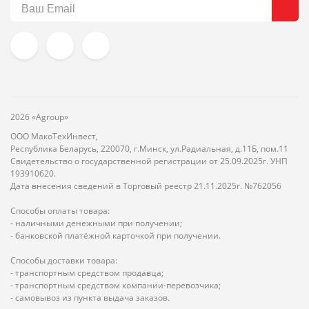
2026 «Agroup»
ООО МакоТехИнвест,
Республика Беларусь, 220070, г.Минск, ул.Радиальная, д.11Б, пом.11
Свидетельство о государственной регистрации от 25.09.2025г. УНП
193910620.
Дата внесения сведений в Торговый реестр 21.11.2025г. №762056
Способы оплаты товара:
- наличными денежными при получении;
- банковской платёжной карточкой при получении.
Способы доставки товара:
- транспортным средством продавца;
- транспортным средством компании-перевозчика;
- самовывоз из пункта выдача заказов.