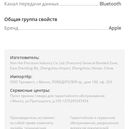
Канал передачи данных
Bluetooth
Общая группа свойств
Бренд
Apple
Изготовитель:
Hon Hai Precision Industry Co. Ltd. (Foxconn) General Bonded Zone,
East ZhenXing Rd., Zhengzhou Airport, Zhengzhou, Henan, China.
Импортёр:
ООО Триовист, г.Минск, ПОБЕДИТЕЛЕЙ пр., дом 100, оф. 203
Сервисные центры:
Пункт приема товара для гарантийного обслуживания:
г.Минск, ул.Притыцкого, д.105 +375295547454
Производитель оставляет
Гарантийное и сервисное
за собой право изменять
обслуживание, разрешение
дизайн, технические
вопросов покупателей