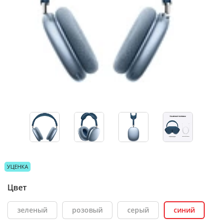
УЦЕНКА
Цвет
зеленый
розовый
серый
синий