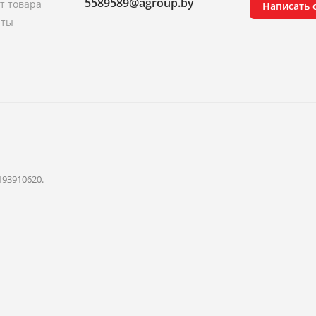
5589589@agroup.by
т товара
Написать
аты
193910620.