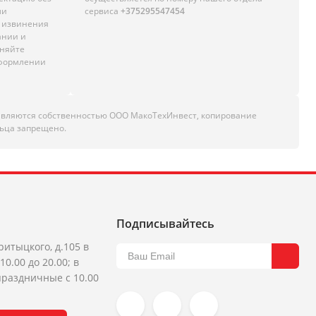
ли
сервиса
+375295547454
м извинения
ании и
чняйте
оформлении
являются собственностью ООО МакоТехИнвест, копирование
ьца запрещено.
Подписывайтесь
ритыцкого, д.105 в
10.00 до 20.00; в
раздничные с 10.00