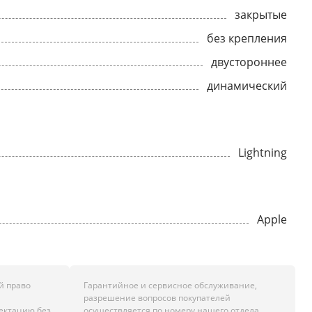
закрытые
без крепления
двустороннее
динамический
Lightning
Apple
й право
Гарантийное и сервисное обслуживание,
разрешение вопросов покупателей
лектацию без
осуществляется по номеру нашего отдела