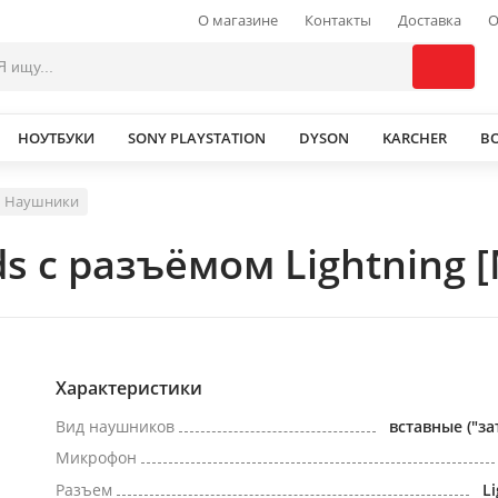
О магазине
Контакты
Доставка
О
НОУТБУКИ
SONY PLAYSTATION
DYSON
KARCHER
В
Наушники
s с разъёмом Lightning
Характеристики
Вид наушников
вставные ("за
Микрофон
Разъем
L