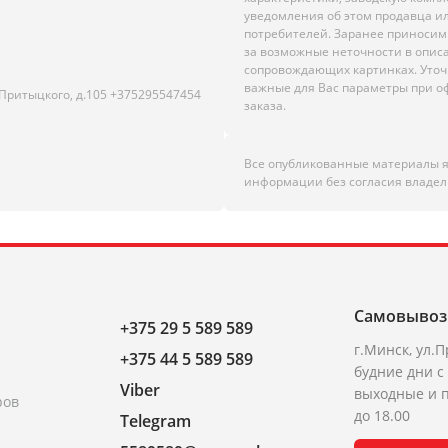
уведомления об этом продавца и
потребителей. Заранее приноси
за возможные неточности в опис
сопровождающих картинках. Уто
важные для Вас параметры при 
.Притыцкого, д.105 +375295547454
заказа.
Все опубликованные материалы 
информации без согласия владел
Самовывоз
+375 29 5 589 589
г.Минск, ул.П
+375 44 5 589 589
будние дни с 
Viber
выходные и п
ров
до 18.00
Telegram