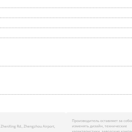
Производитель оставляет за собо
изменять дизайн, технические
 ZhenXing Rd., Zhengzhou Airport,
характеристики, заводскую комп