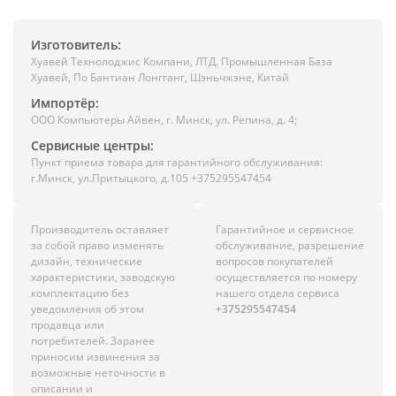
Изготовитель:
Хуавей Технолоджис Компани, ЛТД. Промышленная База
Хуавей, По Бантиан Лонгганг, Шэньчжэне, Китай
Импортёр:
ООО Компьютеры Айвен, г. Минск, ул. Репина, д. 4;
Сервисные центры:
Пункт приема товара для гарантийного обслуживания:
г.Минск, ул.Притыцкого, д.105 +375295547454
Производитель оставляет
Гарантийное и сервисное
за собой право изменять
обслуживание, разрешение
дизайн, технические
вопросов покупателей
характеристики, заводскую
осуществляется по номеру
комплектацию без
нашего отдела сервиса
уведомления об этом
+375295547454
продавца или
потребителей. Заранее
приносим извинения за
возможные неточности в
описании и