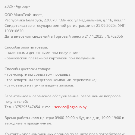
2026 «Agroup»
ООО МакоТехИнвест,
Республика Беларусь, 220070, г.Минск, ул.Радиальная, д.11Б, пом.11
Свидетельство о государственной регистрации от 25.09.2025г. УНП
193910620.
Дата внесения сведений в Торговый реестр 21.11.2025г. №762056
Способы оплаты товара:
- наличными денежными при получении;
- банковской платёжной карточкой при получении.
Способы доставки товара:
- транспортным средством продавца;
- транспортным средством компании-перевозчика;
- самовывоз из пункта выдача заказов.
Гарантийное и сервисное обслуживание, разрешение вопросов
покупателей:
Тел. +375295547454 e-mail:
service@agroup.by
Время работы колл-центра: 09:00-20:00 в будние дни, 10:00-19:00 в
выходные и праздничные.
Контакты уполномоченных органов по защите прав потребителей: