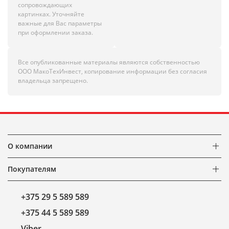
сопровождающих
картинках. Уточняйте
важные для Вас параметры
при оформлении заказа.
Все опубликованные материалы являются собственностью
ООО МакоТехИнвест, копирование информации без согласия
владельца запрещено.
О компании
Покупателям
+375 29 5 589 589
+375 44 5 589 589
Viber