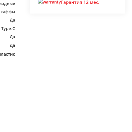
Гарантия 12 мес.
водные
каффы
Да
 Type-C
Да
Да
пластик