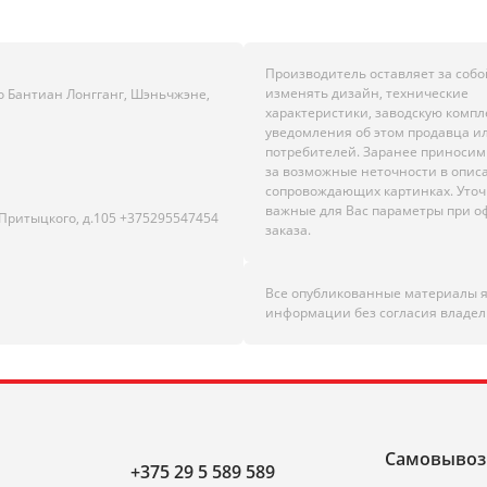
Производитель оставляет за собо
изменять дизайн, технические
о Бантиан Лонгганг, Шэньчжэне,
характеристики, заводскую комп
уведомления об этом продавца и
потребителей. Заранее приноси
за возможные неточности в опис
сопровождающих картинках. Уто
важные для Вас параметры при 
.Притыцкого, д.105 +375295547454
заказа.
Все опубликованные материалы 
информации без согласия владел
Самовывоз
+375 29 5 589 589