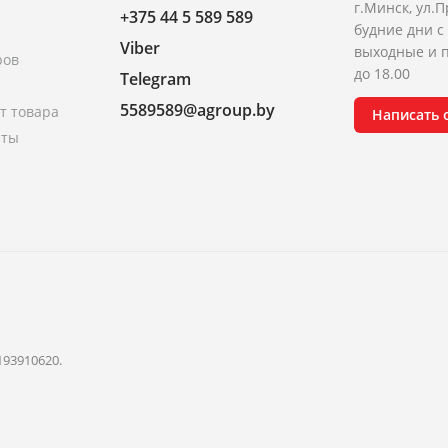
г.Минск, ул.П
+375 44 5 589 589
будние дни с 
Viber
выходные и п
ров
до 18.00
Telegram
5589589@agroup.by
т товара
Написать
аты
193910620.