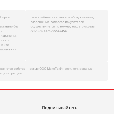
й право
Гарантийное и сервисное обслуживание,
разрешение вопросов покупателей
лектацию без
осуществляется по номеру нашего отдела
ли
сервиса
+375295547454
м извинения
ании и
чняйте
оформлении
являются собственностью ООО МакоТехИнвест, копирование
ьца запрещено.
Подписывайтесь