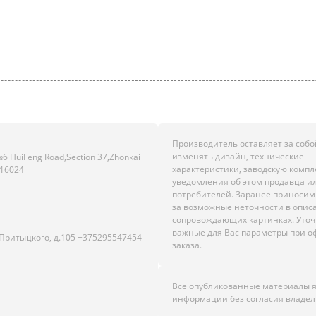
Производитель оставляет за собо
изменять дизайн, технические
HuiFeng Road,Section 37,Zhonkai
характеристики, заводскую комп
516024
уведомления об этом продавца и
потребителей. Заранее приноси
за возможные неточности в опис
сопровождающих картинках. Уто
важные для Вас параметры при 
.Притыцкого, д.105 +375295547454
заказа.
Все опубликованные материалы 
информации без согласия владел