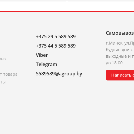
Самовывоз
+375 29 5 589 589
г.Минск, ул.П
+375 44 5 589 589
будние дни с 
Viber
выходные и п
ров
до 18.00
Telegram
5589589@agroup.by
т товара
Написать
аты