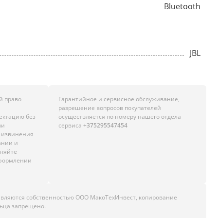
Bluetooth
JBL
й право
Гарантийное и сервисное обслуживание,
разрешение вопросов покупателей
лектацию без
осуществляется по номеру нашего отдела
ли
сервиса
+375295547454
м извинения
ании и
чняйте
оформлении
являются собственностью ООО МакоТехИнвест, копирование
ьца запрещено.