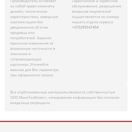
Производитель оставляет
Гарантийное и сервисное
за собой право изменять
обслуживание, разрешение
дизайн, технические
вопросов покупателей
характеристики, заводскую
осуществляется по номеру
комплектацию без
нашего отдела сервиса
уведомления об этом
+375295547454
продавца или
потребителей. Заранее
приносим извинения за
возможные неточности в
описании и
сопровождающих
картинках. Уточняйте
важные для Вас параметры
при оформлении заказа.
Все опубликованные материалы являются собственностью
ООО МакоТехИнвест, копирование информации без согласия
владельца запрещено.