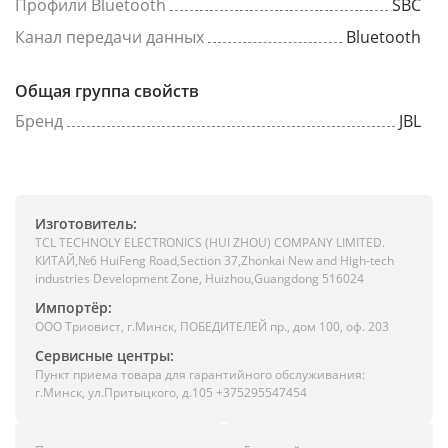
Профили Bluetooth
SBC
Канал передачи данных
Bluetooth
Общая группа свойств
Бренд
JBL
Изготовитель:
TCL TECHNOLY ELECTRONICS (HUI ZHOU) COMPANY LIMITED.
КИТАЙ,№6 HuiFeng Road,Section 37,Zhonkai New and High-tech
industries Development Zone, Huizhou,Guangdong 516024
Импортёр:
ООО Триовист, г.Минск, ПОБЕДИТЕЛЕЙ пр., дом 100, оф. 203
Сервисные центры:
Пункт приема товара для гарантийного обслуживания:
г.Минск, ул.Притыцкого, д.105 +375295547454