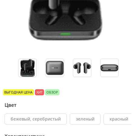
ВЫГОДНАЯ ЦЕНА
ХИТ
ОБЗОР
Цвет
бежевый, серебристый
зеленый
красный