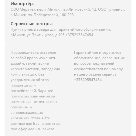
Импортёр:
ООО Мератех, пер. г.Минск, пер.Липковский, 12; ООО Триовист,
г. Минск, пр. Победителей, 100-203.
Сервисные центры:
Пункт приема товара для гарантийного обслуживания:
г.Минск, ул.Притыцкого, д.105 +375295547454
Производитель оставляет
Гарантийное и сервисное
за собой право изменять
обслуживание, разрешение
дизайн, технические
вопросов покупателей
характеристики, заводскую
осуществляется по номеру
комплектацию без
нашего отдела сервиса
уведомления об этом
+375295547454
продавца или
потребителей. Заранее
приносим извинения за
возможные неточности в
описании и
сопровождающих
картинках. Уточняйте
важные для Вас параметры
при оформлении заказа.