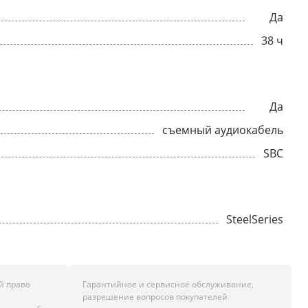
Да
38 ч
Да
съемный аудиокабель
SBC
SteelSeries
й право
Гарантийное и сервисное обслуживание,
разрешение вопросов покупателей