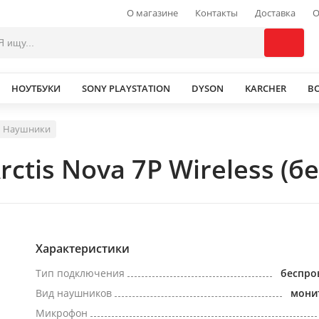
О магазине
Контакты
Доставка
О
НОУТБУКИ
SONY PLAYSTATION
DYSON
KARCHER
В
Наушники
ctis Nova 7P Wireless (б
Характеристики
Тип подключения
беспро
Вид наушников
мони
Микрофон