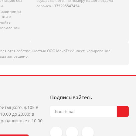
лектацию без
осуществляется по номеру нашего отдела
ли
сервиса
+375295547454
м извинения
ании и
чняйте
оформлении
являются собственностью ООО МакоТехИнвест, копирование
ьца запрещено.
Подписывайтесь
ритыцкого, д.105 в
10.00 до 20.00; в
раздничные с 10.00