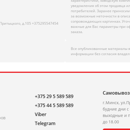
характеристики, заводскую комп
уведомления об этом продавца и
потребителей. Заранее приноси
за возможные неточности в опис
сопровождающих картинках. Уто
.Притыцкого, д.105 +375295547454
важные для Вас параметры при 
заказа.
Все опубликованные материалы 
информации без согласия владел
Самовывоз
+375 29 5 589 589
г.Минск, ул.П
+375 44 5 589 589
будние дни с 
Viber
выходные и п
ров
до 18.00
Telegram