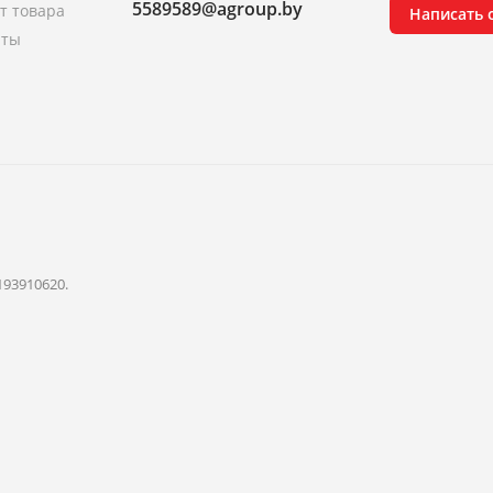
5589589@agroup.by
т товара
Написать
аты
193910620.