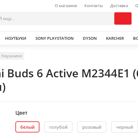
О магазине
Контакты
Доставка
О
НОУТБУКИ
SONY PLAYSTATION
DYSON
KARCHER
В
Наушники
 Buds 6 Active M2344E1 
)
Цвет
белый
голубой
розовый
черный