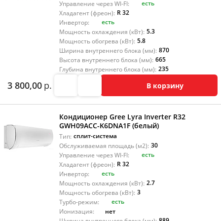
есть
Управление через WI-FI:
R 32
Хладагент (фреон):
есть
Инвертор:
5.3
Мощность охлаждения (кВт):
5.8
Мощность обогрева (кВт):
870
Ширина внутреннего блока (мм):
665
Высота внутреннего блока (мм):
235
Глубина внутреннего блока (мм):
3 800,00
р.
В корзину
Кондиционер Gree Lyra Inverter R32
GWH09ACC-K6DNA1F (белый)
сплит-система
Тип:
30
Обслуживаемая площадь (м2):
есть
Управление через WI-FI:
R 32
Хладагент (фреон):
есть
Инвертор:
2.7
Мощность охлаждения (кВт):
3
Мощность обогрева (кВт):
есть
Турбо-режим:
нет
Ионизация:
889
Ширина внутреннего блока (мм):