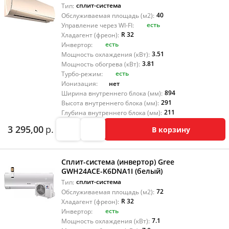
сплит-система
Тип:
40
Обслуживаемая площадь (м2):
есть
Управление через WI-FI:
R 32
Хладагент (фреон):
есть
Инвертор:
3.51
Мощность охлаждения (кВт):
3.81
Мощность обогрева (кВт):
есть
Турбо-режим:
нет
Ионизация:
894
Ширина внутреннего блока (мм):
291
Высота внутреннего блока (мм):
211
Глубина внутреннего блока (мм):
3 295,00
р.
В корзину
Сплит-система (инвертор) Gree
GWH24ACE-K6DNA1I (белый)
сплит-система
Тип:
72
Обслуживаемая площадь (м2):
R 32
Хладагент (фреон):
есть
Инвертор:
7.1
Мощность охлаждения (кВт):