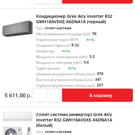
Кондиционер Gree Airy inverter R32
GWH18AVDXE-K6DNA1A (черный)
сплит-система
Тип:
50
Обслуживаемая площадь (м2):
есть
Управление через WI-FI:
R 32
Хладагент (фреон):
есть
Инвертор:
5.3
Мощность охлаждения (кВт):
5.6
Мощность обогрева (кВт):
есть
Турбо-режим:
970
Ширина внутреннего блока (мм):
347
Высота внутреннего блока (мм):
257
Глубина внутреннего блока (мм):
5 611,00
р.
В корзину
Сплит-система (инвертор) Gree Airy
inverter R32 GWH18AVDXE-K6DNA1A
(белый)
сплит-система
Тип: