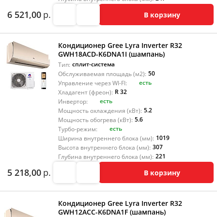
6 521,00
р.
В корзину
Кондиционер Gree Lyra Inverter R32
GWH18ACD-K6DNA1I (шампань)
сплит-система
Тип:
50
Обслуживаемая площадь (м2):
есть
Управление через WI-FI:
R 32
Хладагент (фреон):
есть
Инвертор:
5.2
Мощность охлаждения (кВт):
5.6
Мощность обогрева (кВт):
есть
Турбо-режим:
1019
Ширина внутреннего блока (мм):
307
Высота внутреннего блока (мм):
221
Глубина внутреннего блока (мм):
5 218,00
р.
В корзину
Кондиционер Gree Lyra Inverter R32
GWH12ACC-K6DNA1F (шампань)