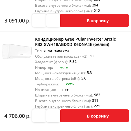
294
Высота внутреннего блока (мм):
212
Глубина внутреннего блока (мм):
3 091,00
р.
В корзину
Кондиционер Gree Pular Inverter Arctic
R32 GWH18AGDXD-K6DNA4E (белый)
сплит-система
Тип:
50
Обслуживаемая площадь (м2):
R 32
Хладагент (фреон):
есть
Инвертор:
5.3
Мощность охлаждения (кВт):
5.6
Мощность обогрева (кВт):
есть
Турбо-режим:
нет
Ионизация:
982
Ширина внутреннего блока (мм):
311
Высота внутреннего блока (мм):
221
Глубина внутреннего блока (мм):
4 706,00
р.
В корзину