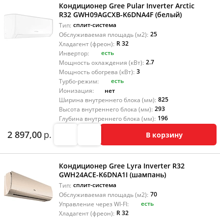
Кондиционер Gree Pular Inverter Arctic
R32 GWH09AGCXB-K6DNA4F (белый)
сплит-система
Тип:
25
Обслуживаемая площадь (м2):
R 32
Хладагент (фреон):
есть
Инвертор:
2.7
Мощность охлаждения (кВт):
3
Мощность обогрева (кВт):
есть
Турбо-режим:
нет
Ионизация:
825
Ширина внутреннего блока (мм):
293
Высота внутреннего блока (мм):
196
Глубина внутреннего блока (мм):
2 897,00
р.
В корзину
Кондиционер Gree Lyra Inverter R32
GWH24ACE-K6DNA1I (шампань)
сплит-система
Тип:
70
Обслуживаемая площадь (м2):
есть
Управление через WI-FI:
R 32
Хладагент (фреон):