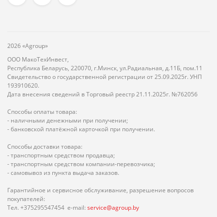
2026 «Agroup»
ООО МакоТехИнвест,
Республика Беларусь, 220070, г.Минск, ул.Радиальная, д.11Б, пом.11
Свидетельство о государственной регистрации от 25.09.2025г. УНП
193910620.
Дата внесения сведений в Торговый реестр 21.11.2025г. №762056
Способы оплаты товара:
- наличными денежными при получении;
- банковской платёжной карточкой при получении.
Способы доставки товара:
- транспортным средством продавца;
- транспортным средством компании-перевозчика;
- самовывоз из пункта выдача заказов.
Гарантийное и сервисное обслуживание, разрешение вопросов
покупателей:
Тел. +375295547454 e-mail:
service@agroup.by