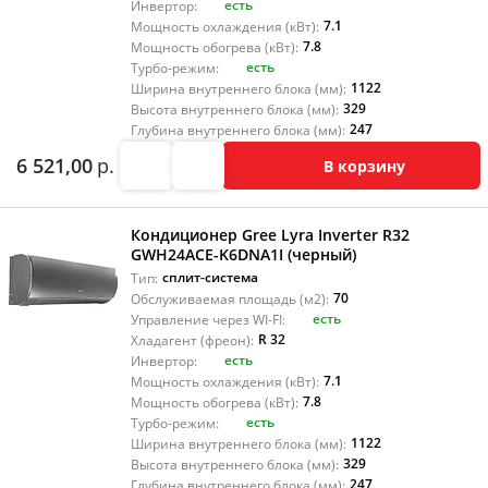
есть
Инвертор:
7.1
Мощность охлаждения (кВт):
7.8
Мощность обогрева (кВт):
есть
Турбо-режим:
1122
Ширина внутреннего блока (мм):
329
Высота внутреннего блока (мм):
247
Глубина внутреннего блока (мм):
6 521,00
р.
В корзину
Кондиционер Gree Lyra Inverter R32
GWH24ACE-K6DNA1I (черный)
сплит-система
Тип:
70
Обслуживаемая площадь (м2):
есть
Управление через WI-FI:
R 32
Хладагент (фреон):
есть
Инвертор:
7.1
Мощность охлаждения (кВт):
7.8
Мощность обогрева (кВт):
есть
Турбо-режим:
1122
Ширина внутреннего блока (мм):
329
Высота внутреннего блока (мм):
247
Глубина внутреннего блока (мм):