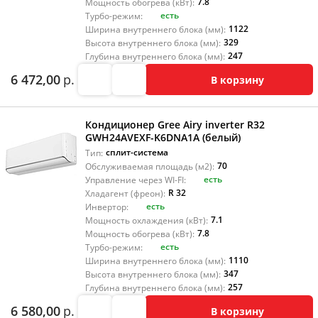
7.8
Мощность обогрева (кВт):
есть
Турбо-режим:
1122
Ширина внутреннего блока (мм):
329
Высота внутреннего блока (мм):
247
Глубина внутреннего блока (мм):
6 472,00
р.
В корзину
Кондиционер Gree Airy inverter R32
GWH24AVEXF-K6DNA1A (белый)
сплит-система
Тип:
70
Обслуживаемая площадь (м2):
есть
Управление через WI-FI:
R 32
Хладагент (фреон):
есть
Инвертор:
7.1
Мощность охлаждения (кВт):
7.8
Мощность обогрева (кВт):
есть
Турбо-режим:
1110
Ширина внутреннего блока (мм):
347
Высота внутреннего блока (мм):
257
Глубина внутреннего блока (мм):
6 580,00
р.
В корзину