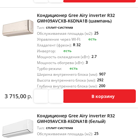
Кондиционер Gree Airy inverter R32
GWH09AVCXB-K6DNA1B (шампань)
сплит-система
Тип:
25
Обслуживаемая площадь (м2):
есть
Управление через WI-FI:
R 32
Хладагент (фреон):
есть
Инвертор:
2.7
Мощность охлаждения (кВт):
3
Мощность обогрева (кВт):
есть
Турбо-режим:
907
Ширина внутреннего блока (мм):
292
Высота внутреннего блока (мм):
200
Глубина внутреннего блока (мм):
3 715,00
р.
В корзину
Кондиционер Gree Airy inverter R32
GWH09AVCXB-K6DNA1B (белый)
сплит-система
Тип:
25
Обслуживаемая площадь (м2):