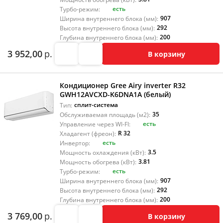
есть
Турбо-режим:
907
Ширина внутреннего блока (мм):
292
Высота внутреннего блока (мм):
200
Глубина внутреннего блока (мм):
3 952,00
р.
В корзину
Кондиционер Gree Airy inverter R32
GWH12AVCXD-K6DNA1A (белый)
сплит-система
Тип:
35
Обслуживаемая площадь (м2):
есть
Управление через WI-FI:
R 32
Хладагент (фреон):
есть
Инвертор:
3.5
Мощность охлаждения (кВт):
3.81
Мощность обогрева (кВт):
есть
Турбо-режим:
907
Ширина внутреннего блока (мм):
292
Высота внутреннего блока (мм):
200
Глубина внутреннего блока (мм):
3 769,00
р.
В корзину