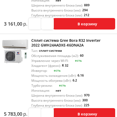
нет
Ионизация:
889
Ширина внутреннего блока (мм):
294
Высота внутреннего блока (мм):
212
Глубина внутреннего блока (мм):
3 161,00
р.
В корзину
Сплит-система Gree Bora R32 Inverter
2022 GWH24AADXE-K6DNA2A
сплит-система
Тип:
60
Обслуживаемая площадь (м2):
есть
Управление через WI-FI:
R 32
Хладагент (фреон):
есть
Инвертор:
6.16
Мощность охлаждения (кВт):
6.2
Мощность обогрева (кВт):
есть
Турбо-режим:
нет
Ионизация:
970
Ширина внутреннего блока (мм):
300
Высота внутреннего блока (мм):
225
Глубина внутреннего блока (мм):
5 783,00
р.
В корзину