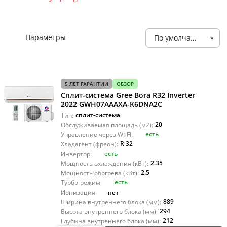
Параметры
По умолчанию
5 ЛЕТ ГАРАНТИИ
ОБЗОР
Сплит-система Gree Bora R32 Inverter
2022 GWH07AAAXA-K6DNA2C
сплит-система
Тип:
20
Обслуживаемая площадь (м2):
есть
Управление через WI-FI:
R 32
Хладагент (фреон):
есть
Инвертор:
2.35
Мощность охлаждения (кВт):
2.5
Мощность обогрева (кВт):
есть
Турбо-режим:
нет
Ионизация:
889
Ширина внутреннего блока (мм):
294
Высота внутреннего блока (мм):
212
Глубина внутреннего блока (мм):