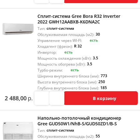
Сплит-система Gree Bora R32 Inverter
2022 GWH12AABXB-K6DNA2C
сплит-система
Тип:
30
Обслуживаемая площадь (м2):
есть
Управление через WI-FI:
R 32
Хладагент (фреон):
есть
Инвертор:
3.5
Мощность охлаждения (кВт):
3.5
Мощность обогрева (кВт):
есть
Турбо-режим:
773
Ширина внутреннего блока (мм):
250
Высота внутреннего блока (мм):
185
Глубина внутреннего блока (мм):
2 488,00
р.
В корзину
Напольно-потолочный кондиционер
Gree GUD50W1/NhB-S/GUD50ZD1/B-S
сплит-система
Тип:
55
Обслуживаемая площадь (м2):