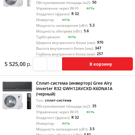
50
Обслуживаемая площадь (м2):
есть
Управление через WI-FI:
R 32
Хладагент (фреон):
есть
Инвертор:
5.3
Мощность охлаждения (кВт):
5.6
Мощность обогрева (кВт):
есть
Турбо-режим:
970
Ширина внутреннего блока (мм):
347
Высота внутреннего блока (мм):
257
Глубина внутреннего блока (мм):
5 525,00
р.
В корзину
Сплит-система (инвертор) Gree Airy
inverter R32 GWH12AVCXD-K6DNA1A
(черный)
сплит-система
Тип:
35
Обслуживаемая площадь (м2):
есть
Управление через WI-FI:
R 32
Хладагент (фреон):
есть
Инвертор:
3.5
Мощность охлаждения (кВт):
3.81
Мощность обогрева (кВт):