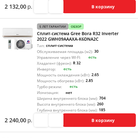
2 132,00
р.
В корзину
5 ЛЕТ ГАРАНТИИ
ОБЗОР
Сплит-система Gree Bora R32 Inverter
2022 GWH09AAAXA-K6DNA2C
сплит-система
Тип:
30
Обслуживаемая площадь (м2):
есть
Управление через WI-FI:
R 32
Хладагент (фреон):
есть
Инвертор:
2.65
Мощность охлаждения (кВт):
2.85
Мощность обогрева (кВт):
есть
Турбо-режим:
нет
Ионизация:
704
Ширина внутреннего блока (мм):
260
Высота внутреннего блока (мм):
185
Глубина внутреннего блока (мм):
2 240,00
р.
В корзину