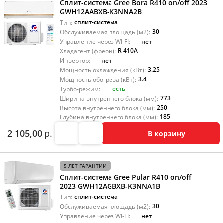
Сплит-система Gree Bora R410 on/off 2023
GWH12AABXB-K3NNA2B
сплит-система
Тип:
30
Обслуживаемая площадь (м2):
нет
Управление через WI-FI:
R 410A
Хладагент (фреон):
нет
Инвертор:
3.25
Мощность охлаждения (кВт):
3.4
Мощность обогрева (кВт):
есть
Турбо-режим:
773
Ширина внутреннего блока (мм):
250
Высота внутреннего блока (мм):
185
Глубина внутреннего блока (мм):
2 105,00
р.
В корзину
5 ЛЕТ ГАРАНТИИ
Сплит-система Gree Pular R410 on/off
2023 GWH12AGBXB-K3NNA1B
сплит-система
Тип:
30
Обслуживаемая площадь (м2):
нет
Управление через WI-FI: