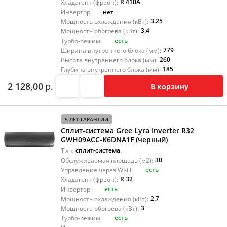
R 410A
Хладагент (фреон):
нет
Инвертор:
3.25
Мощность охлаждения (кВт):
3.4
Мощность обогрева (кВт):
есть
Турбо-режим:
779
Ширина внутреннего блока (мм):
260
Высота внутреннего блока (мм):
185
Глубина внутреннего блока (мм):
2 128,00
р.
В корзину
5 ЛЕТ ГАРАНТИИ
Сплит-система Gree Lyra Inverter R32
GWH09ACC-K6DNA1F (черный)
сплит-система
Тип:
30
Обслуживаемая площадь (м2):
есть
Управление через WI-FI:
R 32
Хладагент (фреон):
есть
Инвертор:
2.7
Мощность охлаждения (кВт):
3
Мощность обогрева (кВт):
есть
Турбо-режим: