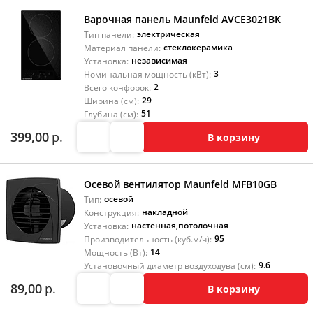
Варочная панель Maunfeld AVCE3021BK
электрическая
Тип панели:
стеклокерамика
Материал панели:
независимая
Установка:
3
Номинальная мощность (кВт):
2
Всего конфорок:
29
Ширина (см):
51
Глубина (см):
399,00
р.
В корзину
Осевой вентилятор Maunfeld MFB10GB
осевой
Тип:
накладной
Конструкция:
настенная
,
потолочная
Установка:
95
Производительность (куб.м/ч):
14
Мощность (Вт):
9.6
Установочный диаметр воздуходува (см):
89,00
р.
В корзину