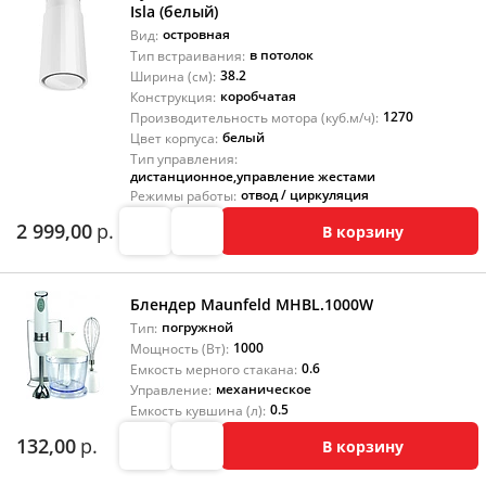
Isla (белый)
островная
Вид:
в потолок
Тип встраивания:
38.2
Ширина (см):
коробчатая
Конструкция:
1270
Производительность мотора (куб.м/ч):
белый
Цвет корпуса:
Тип управления:
дистанционное
,
управление жестами
отвод / циркуляция
Режимы работы:
2 999,00
р.
В корзину
Блендер Maunfeld MHBL.1000W
погружной
Тип:
1000
Мощность (Вт):
0.6
Емкость мерного стакана:
механическое
Управление:
0.5
Емкость кувшина (л):
132,00
р.
В корзину