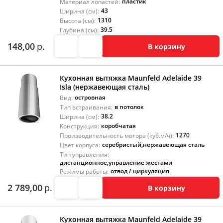
пластик
Материал лопастей:
43
Ширина (см):
1310
Высота (см):
39.5
Глубина (см):
148,00
р.
В корзину
Кухонная вытяжка Maunfeld Adelaide 39
Isla (нержавеющая сталь)
островная
Вид:
в потолок
Тип встраивания:
38.2
Ширина (см):
коробчатая
Конструкция:
1270
Производительность мотора (куб.м/ч):
серебристый
,
нержавеющая сталь
Цвет корпуса:
Тип управления:
дистанционное
,
управление жестами
отвод / циркуляция
Режимы работы:
2 789,00
р.
В корзину
Кухонная вытяжка Maunfeld Adelaide 39