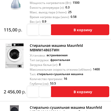
1500
Мощность нагревателя (Вт):
0.3
Ёмкость резервуара (л):
25
Макс. выход пара (г/мин):
0.58
Время нагрева воды (мин):
0.9
Вес (кг):
115,00
р.
В корзину
Стиральная машина Maunfeld
MBWM1486STWH
встраиваемая
Установка:
фронтальная
Тип загрузки:
8
Загрузка белья (кг):
1400
Максимальная скорость отжима (об/мин):
стирально-сушильная машина
Тип:
16
Количество программ:
53.5
Глубина (см):
2 456,00
р.
В корзину
Стирально-сушильная машина Maunfeld