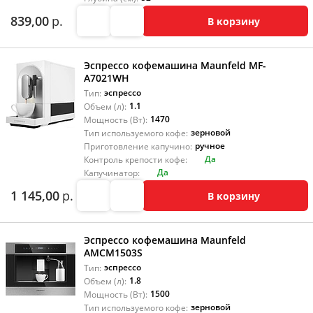
839,00
р.
В корзину
Эспрессо кофемашина Maunfeld MF-
A7021WH
эспрессо
Тип:
1.1
Объем (л):
1470
Мощность (Вт):
зерновой
Тип используемого кофе:
ручное
Приготовление капучино:
Да
Контроль крепости кофе:
Да
Капучинатор:
1 145,00
р.
В корзину
Эспрессо кофемашина Maunfeld
AMCM1503S
эспрессо
Тип:
1.8
Объем (л):
1500
Мощность (Вт):
зерновой
Тип используемого кофе: