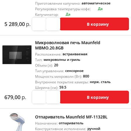
автоматическое
Приготовление капучино:
Да
Регулировка температуры кофе:
Да
Капучинатор:
5 289,00
р.
В корзину
Микроволновая печь Maunfeld
MBMO.20.8GB
встраиваемая
Расположение:
микроволны и гриль
Тип:
20
Объем (л):
сенсорное
Тип управления:
800
Мощность микроволн (Вт):
нерж. сталь
Внутреннее покрытие камеры:
59.5
Ширина (см):
679,00
р.
В корзину
Отпариватель Maunfeld MF-1132BL
отпариватель
Назначение:
ручной
Конструктивное исполнение: