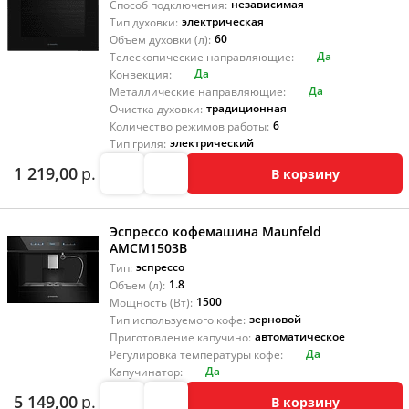
независимая
Способ подключения:
электрическая
Тип духовки:
60
Объем духовки (л):
Да
Телескопические направляющие:
Да
Конвекция:
Да
Металлические направляющие:
традиционная
Очистка духовки:
6
Количество режимов работы:
электрический
Тип гриля:
1 219,00
р.
В корзину
Эспрессо кофемашина Maunfeld
AMCM1503B
эспрессо
Тип:
1.8
Объем (л):
1500
Мощность (Вт):
зерновой
Тип используемого кофе:
автоматическое
Приготовление капучино:
Да
Регулировка температуры кофе:
Да
Капучинатор:
5 149,00
р.
В корзину