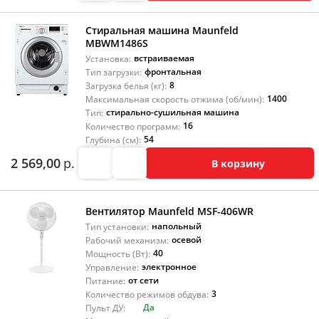
Стиральная машина Maunfeld
MBWM1486S
встраиваемая
Установка:
фронтальная
Тип загрузки:
8
Загрузка белья (кг):
1400
Максимальная скорость отжима (об/мин):
стирально-сушильная машина
Тип:
16
Количество программ:
54
Глубина (см):
2 569,00
р.
В корзину
Вентилятор Maunfeld MSF-406WR
напольный
Тип установки:
осевой
Рабочий механизм:
40
Мощность (Вт):
электронное
Управление:
от сети
Питание:
3
Количество режимов обдува:
Да
Пульт ДУ: