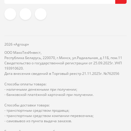
2026 «Agroup»
ООО МакоТехИнвест,
Республика Беларусь, 220070, г.Минск, ул.Радиальная, д.11Б, пом.11
Свидетельство о государственной регистрации от 25.09.2025г. УНП
193910620.
Дата внесения сведений в Торговый реестр 21.11.2025г. №762056
Способы оплаты товара:
- наличными денежными при получении;
- банковской платёжной карточкой при получении.
Способы доставки товара:
- транспортным средством продавца;
- транспортным средством компании-перевозчика;
- самовывоз из пункта выдача заказов.