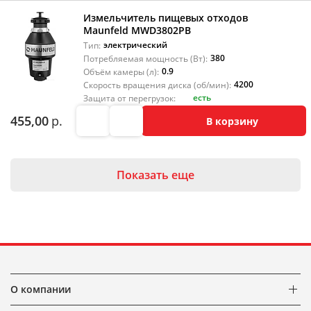
Измельчитель пищевых отходов
Maunfeld MWD3802PB
электрический
Тип:
380
Потребляемая мощность (Вт):
0.9
Объём камеры (л):
4200
Скорость вращения диска (об/мин):
есть
Защита от перегрузок:
455,00
р.
В корзину
Показать еще
О компании