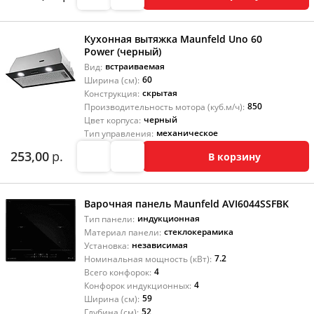
Кухонная вытяжка Maunfeld Uno 60
Power (черный)
встраиваемая
Вид:
60
Ширина (см):
скрытая
Конструкция:
850
Производительность мотора (куб.м/ч):
черный
Цвет корпуса:
механическое
Тип управления:
253,00
р.
В корзину
Варочная панель Maunfeld AVI6044SSFBK
индукционная
Тип панели:
стеклокерамика
Материал панели:
независимая
Установка:
7.2
Номинальная мощность (кВт):
4
Всего конфорок:
4
Конфорок индукционных:
59
Ширина (см):
52
Глубина (см):