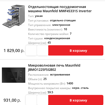
Отдельностоящая посудомоечная
машина Maunfeld MWF45331S Inverter
узкая
Тип:
отдельно стоящая
Тип установки:
электронное
Тип управления:
10
Вместимость (комплект):
7
Количество программ мойки:
конденсационная
Тип сушки:
45
Ширина (см):
1 829,00
р.
В корзину
Микроволновая печь Maunfeld
JBMO1225FSGB02
встраиваемая
Расположение:
25
Объем (л):
1400
Мощность микроволн (Вт):
нерж. сталь
Внутреннее покрытие камеры:
59.5
Ширина (см):
931,00
р.
В корзину