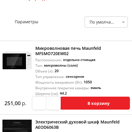
Параметры
По умолчанию
Микроволновая печь Maunfeld
MFSMO720EW02
отдельно стоящая
Расположение:
микроволны (соло)
Тип:
20
Объем (л):
сенсорное
Тип управления:
1050
Мощность микроволн (Вт):
эмаль
Внутреннее покрытие камеры:
44.2
Ширина (см):
251,00
р.
В корзину
Электрический духовой шкаф Maunfeld
AEOD6063B