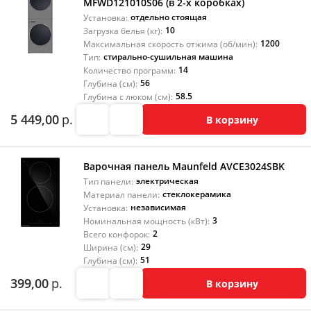
MFWD121010S06 (в 2-х коробках)
отдельно стоящая
Установка:
10
Загрузка белья (кг):
1200
Максимальная скорость отжима (об/мин):
стирально-сушильная машина
Тип:
14
Количество программ:
56
Глубина (см):
58.5
Глубина с люком (см):
5 449,00
р.
В корзину
Варочная панель Maunfeld AVCE3024SBK
электрическая
Тип панели:
стеклокерамика
Материал панели:
независимая
Установка:
3
Номинальная мощность (кВт):
2
Всего конфорок:
29
Ширина (см):
51
Глубина (см):
399,00
р.
В корзину