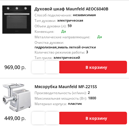
Духовой шкаф Maunfeld AEOC6040B
независимая
Способ подключения:
электрическая
Тип духовки:
59
Объем духовки (л):
Да
Конвекция:
Да
Металлические направляющие:
Очистка духовки:
гидролизная
,
эмаль легкой очистки
3
Количество режимов работы:
электрический
Тип гриля:
969,00
р.
В корзину
Мясорубка Maunfeld MF-221SS
2
Производительность (кг/мин):
1800
Максимальная мощность (Вт):
пластик
Материал корпуса:
449,00
р.
В корзину