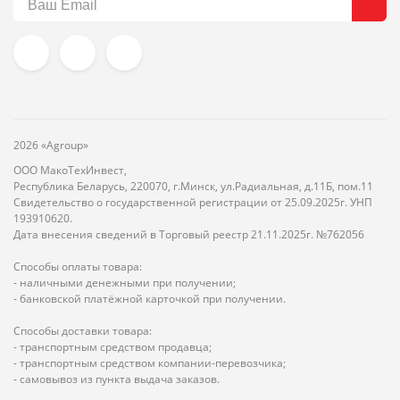
2026 «Agroup»
ООО МакоТехИнвест,
Республика Беларусь, 220070, г.Минск, ул.Радиальная, д.11Б, пом.11
Свидетельство о государственной регистрации от 25.09.2025г. УНП
193910620.
Дата внесения сведений в Торговый реестр 21.11.2025г. №762056
Способы оплаты товара:
- наличными денежными при получении;
- банковской платёжной карточкой при получении.
Способы доставки товара:
- транспортным средством продавца;
- транспортным средством компании-перевозчика;
- самовывоз из пункта выдача заказов.