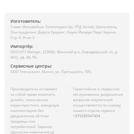
Изготовитель:
Тимес Инновейшн Технолоджи Цо. ЛТД. Китай, Шэньчжэнь,
Лонгхуадаланг Дорога Хуаронг, Науки Йинруи Парк Чжунхэ,
Стр. 4, Этаж 3
Импортёр:
ООО НТТ Импорт, 223060, Минский р-н, Новодворский с/с, д.
40/2, оф. 86, РБ.
Сервисные центры:
ООО Техноскилл, Минск, ул. Притыцкого, 105;
Производитель оставляет
Гарантийное и сервисное
за собой право изменять
обслуживание, разрешение
дизайн, технические
вопросов покупателей
характеристики, заводскую
осуществляется по номеру
комплектацию без
нашего отдела сервиса
уведомления об этом
+375295547454
продавца или
потребителей. Заранее
приносим извинения за