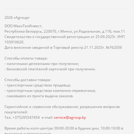
2026 «Agroup»
ООО МакоТехИнвест,
Республика Беларусь, 220070, г.Минск, ул.Радиальная, д.11Б, пом.11
Свидетельство о государственной регистрации от 25.09.2025г. УНП
193910620.
Дата внесения сведений в Торговый реестр 21.11.2025г. №762056
Способы оплаты товара:
- наличными денежными при получении;
- банковской платёжной карточкой при получении.
Способы доставки товара:
- транспортным средством продавца;
- транспортным средством компании-перевозчика;
- самовывоз из пункта выдача заказов.
Гарантийное и сервисное обслуживание, разрешение вопросов
покупателей:
Тел. +375295547454 e-mail:
service@agroup.by
Время работы колл-центра: 09:00-20:00 в будние дни, 10:00-19:00 в
выходные и праздничные.