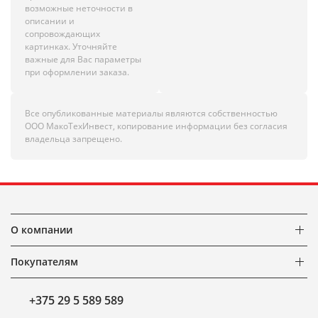
возможные неточности в
описании и
сопровождающих
картинках. Уточняйте
важные для Вас параметры
при оформлении заказа.
Все опубликованные материалы являются собственностью
ООО МакоТехИнвест, копирование информации без согласия
владельца запрещено.
О компании
Покупателям
+375 29 5 589 589