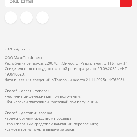
2026 «Agroup»
ООО МакоТехИнвест,
Республика Беларусь, 220070, г.Минск, ул.Радиальная, д.11Б, пом.11
Свидетельство о государственной регистрации от 25.09.2025г. УНП
193910620.
Дата внесения сведений в Торговый реестр 21.11.2025г. №762056
Способы оплаты товара:
- наличными денежными при получении;
- банковской платёжной карточкой при получении.
Способы доставки товара:
- транспортным средством продавца;
- транспортным средством компании-перевозчика;
- самовывоз из пункта выдача заказов.