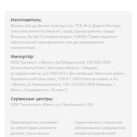
Изготовитель:
Фошан Шунде Делма Электрик Цо. ЛТД. № 4, Дорога Лонгхуи,
сельские комитеты Малонг, город, Шунде района, городе
Фошань, Китай Почтовый индекс: 528305. Товар подлежит
обязательной сертификации или декларированию
соответствия.
Импортёр:
ООО Триовист, г.Минск, пр.Победителей, 100-203; ООО
БизнесАкила-Плюс, Минская область, г.Мядель,
ул.Шаранговича, д.2; ООО АйТи Дистрибуция, Минский район,
Боровлянский сельсовет, 103/3-7; ООО Электросервис и Ко,
г.Минск, ул.Чернышевского, 10А, к.412АЗ; ООО Нереида, г.
Минск, Ольшевского, 10, пом.7;
Сервисные центры:
ООО Техноскилл, Минск, ул. Притыцкого, 105;
Производитель оставляет
Гарантийное и сервисное
за собой право изменять
обслуживание, разрешение
дизайн, технические
вопросов покупателей