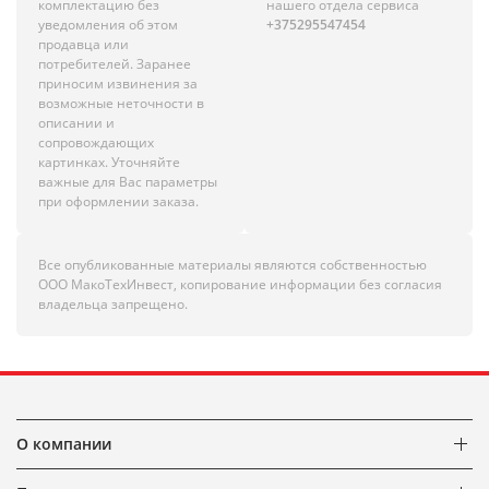
комплектацию без
нашего отдела сервиса
уведомления об этом
+375295547454
продавца или
потребителей. Заранее
приносим извинения за
возможные неточности в
описании и
сопровождающих
картинках. Уточняйте
важные для Вас параметры
при оформлении заказа.
Все опубликованные материалы являются собственностью
ООО МакоТехИнвест, копирование информации без согласия
владельца запрещено.
О компании