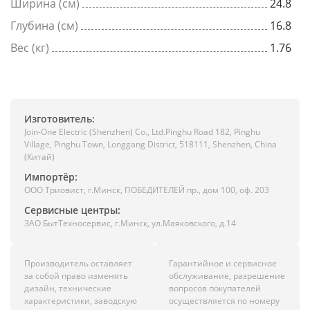
Ширина (см)
24.8
Глубина (см)
16.8
Вес (кг)
1.76
Изготовитель:
Join-One Electric (Shenzhen) Co., Ltd.Pinghu Road 182, Pinghu
Village, Pinghu Town, Longgang District, 518111, Shenzhen, China
(Китай)
Импортёр:
ООО Триовист, г.Минск, ПОБЕДИТЕЛЕЙ пр., дом 100, оф. 203
Сервисные центры:
ЗАО БытТехносервис, г.Минск, ул.Маяковского, д.14
Производитель оставляет
Гарантийное и сервисное
за собой право изменять
обслуживание, разрешение
дизайн, технические
вопросов покупателей
характеристики, заводскую
осуществляется по номеру