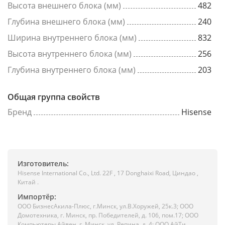
Высота внешнего блока (мм)
482
Глубина внешнего блока (мм)
240
Ширина внутреннего блока (мм)
832
Высота внутреннего блока (мм)
256
Глубина внутреннего блока (мм)
203
Общая группа свойств
Бренд
Hisense
Изготовитель:
Hisense International Co., Ltd. 22F , 17 Donghaixi Road, Циндао ,
Китай .
Импортёр:
ООО БизнесАкила-Плюc, г.Минск, ул.В.Хоружей, 25к.3; ООО
Домотехника, г. Минск, пр. Победителей, д. 106, пом.17; ООО
Компьютеры Айвен, г. Минск, ул. Репина, д. 4; ООО АйТи