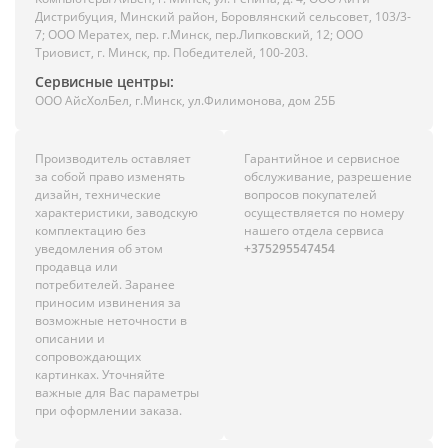
Дистрибуция, Минский район, Боровлянский сельсовет, 103/3-
7; ООО Мератех, пер. г.Минск, пер.Липковский, 12; ООО
Триовист, г. Минск, пр. Победителей, 100-203.
Сервисные центры:
ООО АйсХолБел, г.Минск, ул.Филимонова, дом 25Б
Производитель оставляет
Гарантийное и сервисное
за собой право изменять
обслуживание, разрешение
дизайн, технические
вопросов покупателей
характеристики, заводскую
осуществляется по номеру
комплектацию без
нашего отдела сервиса
уведомления об этом
+375295547454
продавца или
потребителей. Заранее
приносим извинения за
возможные неточности в
описании и
сопровождающих
картинках. Уточняйте
важные для Вас параметры
при оформлении заказа.