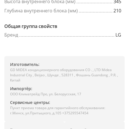
Высота внутреннего блока (мм)
345
Глубина внутреннего блока (мм)
210
Общая группа свойств
Бренд
LG
Изготовитель:
GD MIDEA кондиционерного оборудования CO . , LTD Midea
Industrial City , Beijao , Шунде , 528311 , Фошань Guandong , P.R. ,
Китай
Импортёр:
ООО Климатрейд Про, ул. Белорусская, 17
Сервисные центры:
Пункт приема товара для гарантийного обслуживания:
г.Минск, ул.Притыцкого, д.105 +375295547454