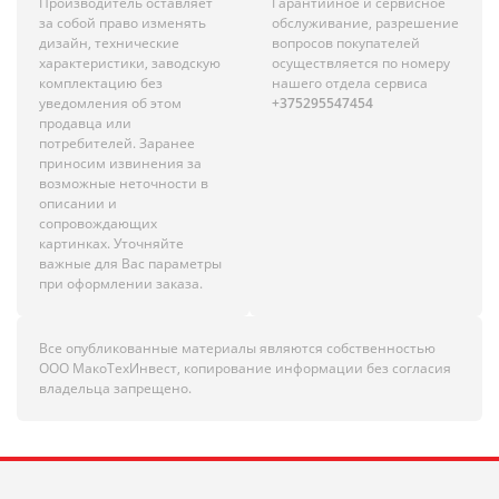
Производитель оставляет
Гарантийное и сервисное
за собой право изменять
обслуживание, разрешение
дизайн, технические
вопросов покупателей
характеристики, заводскую
осуществляется по номеру
комплектацию без
нашего отдела сервиса
уведомления об этом
+375295547454
продавца или
потребителей. Заранее
приносим извинения за
возможные неточности в
описании и
сопровождающих
картинках. Уточняйте
важные для Вас параметры
при оформлении заказа.
Все опубликованные материалы являются собственностью
ООО МакоТехИнвест, копирование информации без согласия
владельца запрещено.