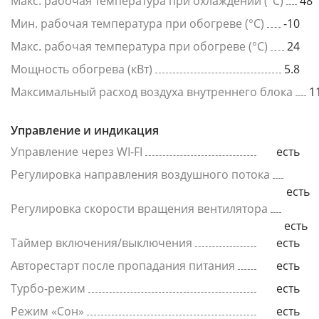
Макс. рабочая температура при охлаждении (°C)
48
Мин. рабочая температура при обогреве (°C)
-10
Макс. рабочая температура при обогреве (°C)
24
Мощность обогрева (кВт)
5.8
Максимальный расход воздуха внутреннего блока
1
Управление и индикация
Управление через WI-FI
есть
Регулировка направления воздушного потока
есть
Регулировка скорости вращения вентилятора
есть
Таймер включения/выключения
есть
Авторестарт после пропадания питания
есть
Турбо-режим
есть
Режим «Сон»
есть